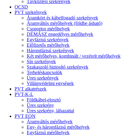
Távközlési szekrények
OCSD
PVT szekrények
Áramköri és kábelfogadó szekrények
Áramváltós mérőhelyek (földbe ásható)
Csoportos mérőhelyek
DÉMÁSZ engedélyes mérőhelyek
Egyfázisú szekrények
Előfizetős mérőhelyek
Háromfázisú szekrények
Két mérőhelyes, kombinált / vezérelt mérőhelyek
Sín szekrények
Szakaszoló biztosító szekrények
Terheléskapcsolók
Üres szekrények
Villámvédelmi egységek
PVT alkatrészek
PVT-K-L
Földkábel-elosztó
Üres szekrény
Üres szekrény, lábazattal
PVT EON
Áramváltós mérőhelyek
Egy- és háromfázisú mérőhelyek
Egyfázisú mérőhelyek