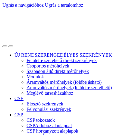
Ugrás a navigációhoz
Ugrás a tartalomhoz
ÚJ RENDSZERENGEDÉLYES SZEKRÉNYEK
Felületre szerehető direkt szekrények
Csoportos mérőhelyek
Szabadon álló direkt mérőhelyek
Modulok
Áramváltós mérőhelyek (földbe ásható)
Áramváltós mérőhelyek (felületre szerelhető)
Meglévő társasházakhoz
CSE
Elosztó szekrények
Felvonulási szekrények
CSP
CSP tokozatok
CSPA doboz alaplappal
CSP horganyzott alaplapok