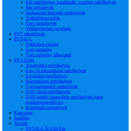
Két mérőhelyes, kombinált / vezérelt mérőhelyek
Sín szekrények
Szakaszoló biztosító szekrények
Terheléskapcsolók
Üres szekrények
Villámvédelmi egységek
PVT alkatrészek
PVT-K-L
Földkábel-elosztó
Üres szekrény
Üres szekrény, lábazattal
PVT EON
Áramváltós mérőhelyek
Egy- és háromfázisú mérőhelyek
Egyfázisú mérőhelyek
Háromfázisú mérőhelyek
Fogyasztásmérő szekrények
EON direkt mérőhelyek
EON kültéri áramváltós mérőhelyek (nem
rendszerengedélyes)
Kombinált szekrények
Kapcsolat
Szállítás
Akciók
PVT-K-L Á-V-H Fm