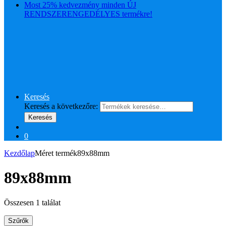
Most 25% kedvezmény minden ÚJ
RENDSZERENGEDÉLYES termékre!
Keresés
Keresés a következőre:
Keresés
0
Kezdőlap
Méret termék
89x88mm
89x88mm
Összesen 1 találat
Szűrők