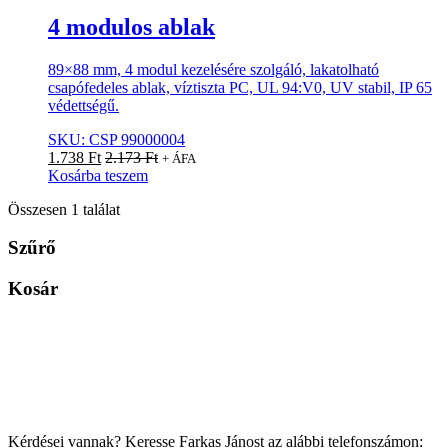
4 modulos ablak
89×88 mm, 4 modul kezelésére szolgáló, lakatolható
csapófedeles ablak, víztiszta PC, UL 94:V0, UV stabil, IP 65
védettségű.
SKU: CSP 99000004
1.738
Ft
2.173
Ft
+ ÁFA
Kosárba teszem
Összesen 1 találat
Szűrő
Kosár
Kérdései vannak? Keresse Farkas Jánost az alábbi telefonszámon: