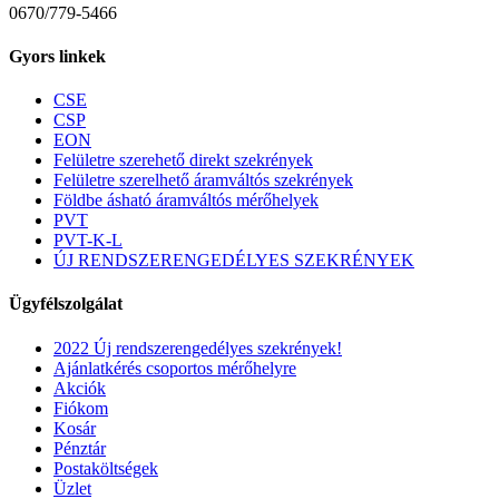
0670/779-5466
Gyors linkek
CSE
CSP
EON
Felületre szerehető direkt szekrények
Felületre szerelhető áramváltós szekrények
Földbe ásható áramváltós mérőhelyek
PVT
PVT-K-L
ÚJ RENDSZERENGEDÉLYES SZEKRÉNYEK
Ügyfélszolgálat
2022 Új rendszerengedélyes szekrények!
Ajánlatkérés csoportos mérőhelyre
Akciók
Fiókom
Kosár
Pénztár
Postaköltségek
Üzlet