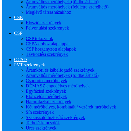
Áramváltós mérőhelyek (földbe ásható)
Áramváltós mérőhelyek (felületre szerelhető)
Meglévő társasházakhoz
CSE
Elosztó szekrények
Felvonulási szekrények
CSP
CSP tokozatok
CSPA doboz alaplappal
CSP horganyzott alaplapok
Távközlési szekrények
OCSD
PVT szekrények
Áramköri és kábelfogadó szekrények
Áramváltós mérőhelyek (földbe ásható)
Csoportos mérőhelyek
DÉMÁSZ engedélyes mérőhelyek
Egyfázisú szekrények
Előfizetős mérőhelyek
Háromfázisú szekrények
Két mérőhelyes, kombinált / vezérelt mérőhelyek
Sín szekrények
Szakaszoló biztosító szekrények
Terheléskapcsolók
Üres szekrények