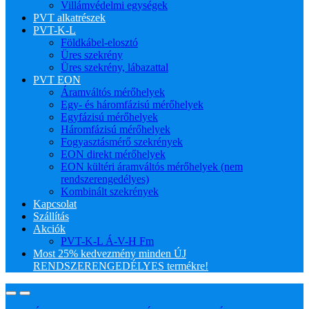
Villámvédelmi egységek
PVT alkatrészek
PVT-K-L
Földkábel-elosztó
Üres szekrény
Üres szekrény, lábazattal
PVT EON
Áramváltós mérőhelyek
Egy- és háromfázisú mérőhelyek
Egyfázisú mérőhelyek
Háromfázisú mérőhelyek
Fogyasztásmérő szekrények
EON direkt mérőhelyek
EON kültéri áramváltós mérőhelyek (nem
rendszerengedélyes)
Kombinált szekrények
Kapcsolat
Szállítás
Akciók
PVT-K-L Á-V-H Fm
Most 25% kedvezmény minden ÚJ
RENDSZERENGEDÉLYES termékre!