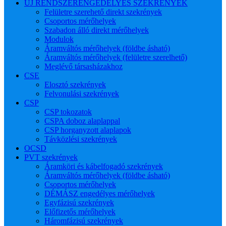
ÚJ RENDSZERENGEDÉLYES SZEKRÉNYEK
Felületre szerehető direkt szekrények
Csoportos mérőhelyek
Szabadon álló direkt mérőhelyek
Modulok
Áramváltós mérőhelyek (földbe ásható)
Áramváltós mérőhelyek (felületre szerelhető)
Meglévő társasházakhoz
CSE
Elosztó szekrények
Felvonulási szekrények
CSP
CSP tokozatok
CSPA doboz alaplappal
CSP horganyzott alaplapok
Távközlési szekrények
OCSD
PVT szekrények
Áramköri és kábelfogadó szekrények
Áramváltós mérőhelyek (földbe ásható)
Csoportos mérőhelyek
DÉMÁSZ engedélyes mérőhelyek
Egyfázisú szekrények
Előfizetős mérőhelyek
Háromfázisú szekrények