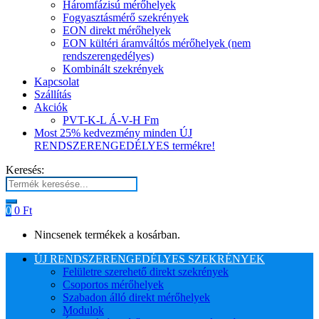
Háromfázisú mérőhelyek
Fogyasztásmérő szekrények
EON direkt mérőhelyek
EON kültéri áramváltós mérőhelyek (nem
rendszerengedélyes)
Kombinált szekrények
Kapcsolat
Szállítás
Akciók
PVT-K-L Á-V-H Fm
Most 25% kedvezmény minden ÚJ
RENDSZERENGEDÉLYES termékre!
Keresés:
0
0
Ft
Nincsenek termékek a kosárban.
ÚJ RENDSZERENGEDÉLYES SZEKRÉNYEK
Felületre szerehető direkt szekrények
Csoportos mérőhelyek
Szabadon álló direkt mérőhelyek
Modulok