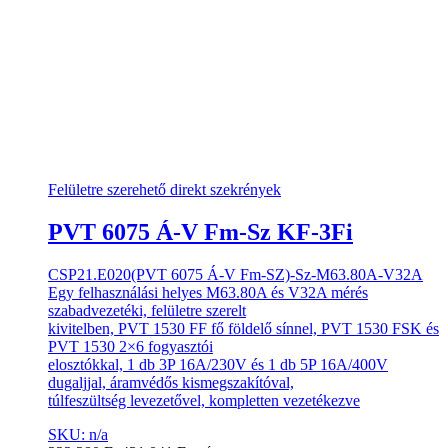
Felületre szerehető direkt szekrények
PVT 6075 Á-V Fm-Sz KF-3Fi
CSP21.E020(PVT 6075 Á-V Fm-SZ)-Sz-M63.80A-V32A
Egy felhasználási helyes M63.80A és V32A mérés
szabadvezetéki, felületre szerelt
kivitelben, PVT 1530 FF fő földelő sínnel, PVT 1530 FSK és
PVT 1530 2×6 fogyasztói
elosztókkal, 1 db 3P 16A/230V és 1 db 5P 16A/400V
dugaljjal, áramvédős kismegszakítóval,
túlfeszültség levezetővel, kompletten vezetékezve
SKU: n/a