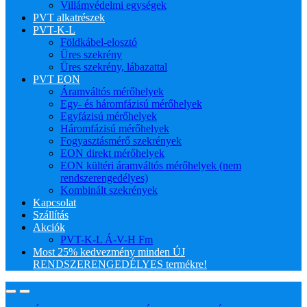
Villámvédelmi egységek
PVT alkatrészek
PVT-K-L
Földkábel-elosztó
Üres szekrény
Üres szekrény, lábazattal
PVT EON
Áramváltós mérőhelyek
Egy- és háromfázisú mérőhelyek
Egyfázisú mérőhelyek
Háromfázisú mérőhelyek
Fogyasztásmérő szekrények
EON direkt mérőhelyek
EON kültéri áramváltós mérőhelyek (nem
rendszerengedélyes)
Kombinált szekrények
Kapcsolat
Szállítás
Akciók
PVT-K-L Á-V-H Fm
Most 25% kedvezmény minden ÚJ
RENDSZERENGEDÉLYES termékre!