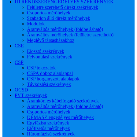
ÚJ RENDSZERENGEDÉLYES SZEKRÉNYEK
Felületre szerehető direkt szekrények
Csoportos mérőhelyek
Szabadon álló direkt mérőhelyek
Modulok
Áramváltós mérőhelyek (földbe ásható)
Áramváltós mérőhelyek (felületre szerelhető)
Meglévő társasházakhoz
CSE
Elosztó szekrények
Felvonulási szekrények
CSP
CSP tokozatok
CSPA doboz alaplappal
CSP horganyzott alaplapok
Távközlési szekrények
OCSD
PVT szekrények
Áramköri és kábelfogadó szekrények
Áramváltós mérőhelyek (földbe ásható)
Csoportos mérőhelyek
DÉMÁSZ engedélyes mérőhelyek
Egyfázisú szekrények
Előfizetős mérőhelyek
Háromfázisú szekrények