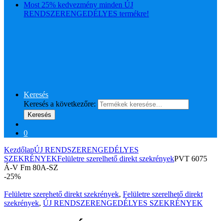
Most 25% kedvezmény minden ÚJ
RENDSZERENGEDÉLYES termékre!
Keresés
Keresés a következőre:
Keresés
0
Kezdőlap
ÚJ RENDSZERENGEDÉLYES
SZEKRÉNYEK
Felületre szerelhető direkt szekrények
PVT 6075
Á-V Fm 80A-SZ
-
25%
Felületre szerehető direkt szekrények
,
Felületre szerelhető direkt
szekrények
,
ÚJ RENDSZERENGEDÉLYES SZEKRÉNYEK