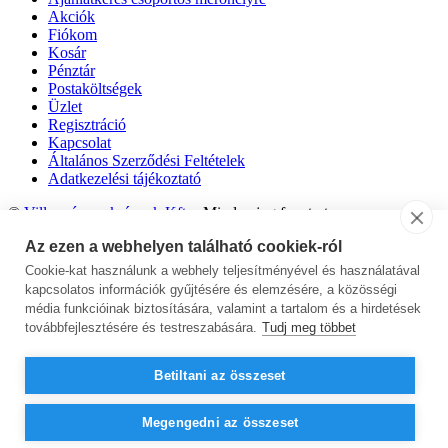
Akciók
Fiókom
Kosár
Pénztár
Postaköltségek
Üzlet
Regisztráció
Kapcsolat
Általános Szerződési Feltételek
Adatkezelési tájékoztató
©
Villanyóraszekrények Kft.
- Minden jog fenntartva.
Az ezen a webhelyen található cookiek-ról
Cookie-kat használunk a webhely teljesítményével és használatával
kapcsolatos információk gyűjtésére és elemzésére, a közösségi
média funkcióinak biztosítására, valamint a tartalom és a hirdetések
továbbfejlesztésére és testreszabására.
Tudj meg többet
Betiltani az összeset
Kérdései vannak? Keresse Farkas Jánost az alábbi telefonszámon:
0670/779-5466
Megengedni az összeset