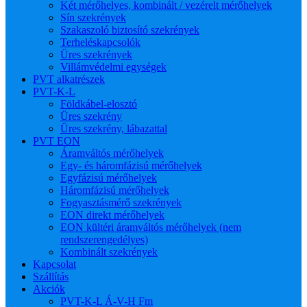
Két mérőhelyes, kombinált / vezérelt mérőhelyek
Sín szekrények
Szakaszoló biztosító szekrények
Terheléskapcsolók
Üres szekrények
Villámvédelmi egységek
PVT alkatrészek
PVT-K-L
Földkábel-elosztó
Üres szekrény
Üres szekrény, lábazattal
PVT EON
Áramváltós mérőhelyek
Egy- és háromfázisú mérőhelyek
Egyfázisú mérőhelyek
Háromfázisú mérőhelyek
Fogyasztásmérő szekrények
EON direkt mérőhelyek
EON kültéri áramváltós mérőhelyek (nem
rendszerengedélyes)
Kombinált szekrények
Kapcsolat
Szállítás
Akciók
PVT-K-L Á-V-H Fm