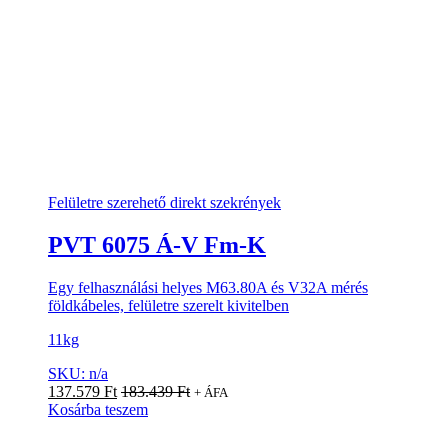
Felületre szerehető direkt szekrények
PVT 6075 Á-V Fm-K
Egy felhasználási helyes M63.80A és V32A mérés
földkábeles, felületre szerelt kivitelben
11kg
SKU: n/a
137.579
Ft
183.439
Ft
+ ÁFA
Kosárba teszem