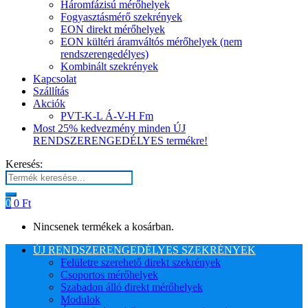
Háromfázisú mérőhelyek
Fogyasztásmérő szekrények
EON direkt mérőhelyek
EON kültéri áramváltós mérőhelyek (nem
rendszerengedélyes)
Kombinált szekrények
Kapcsolat
Szállítás
Akciók
PVT-K-L Á-V-H Fm
Most 25% kedvezmény minden ÚJ
RENDSZERENGEDÉLYES termékre!
Keresés:
0
0
Ft
Nincsenek termékek a kosárban.
ÚJ RENDSZERENGEDÉLYES SZEKRÉNYEK
Felületre szerehető direkt szekrények
Csoportos mérőhelyek
Szabadon álló direkt mérőhelyek
Modulok