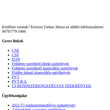
Kérdései vannak? Keresse Farkas Jánost az alábbi telefonszámon:
0670/779-5466
Gyors linkek
CSE
CSP
EON
Felületre szerehető direkt szekrények
Felületre szerelhető áramváltós szekrények
Földbe ásható áramváltós mérőhelyek
PVT
PVT-K-L
ÚJ RENDSZERENGEDÉLYES SZEKRÉNYEK
Ügyfélszolgálat
2022 Új rendszerengedélyes szekrények!
Ajánlatkérés csoportos mérőhelyre