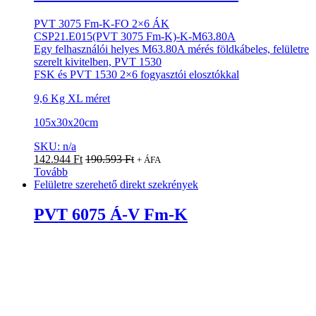
PVT 3075 Fm-K-FO 2×6 ÁK
CSP21.E015(PVT 3075 Fm-K)-K-M63.80A
Egy felhasználói helyes M63.80A mérés földkábeles, felületre
szerelt kivitelben, PVT 1530
FSK és PVT 1530 2×6 fogyasztói elosztókkal
9,6 Kg XL méret
105x30x20cm
SKU: n/a
142.944
Ft
190.593
Ft
+ ÁFA
Tovább
Felületre szerehető direkt szekrények
PVT 6075 Á-V Fm-K