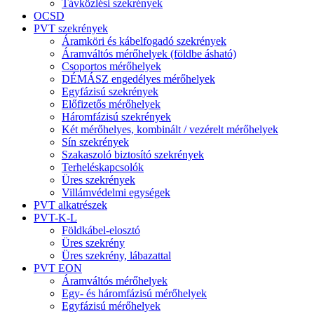
Távközlési szekrények
OCSD
PVT szekrények
Áramköri és kábelfogadó szekrények
Áramváltós mérőhelyek (földbe ásható)
Csoportos mérőhelyek
DÉMÁSZ engedélyes mérőhelyek
Egyfázisú szekrények
Előfizetős mérőhelyek
Háromfázisú szekrények
Két mérőhelyes, kombinált / vezérelt mérőhelyek
Sín szekrények
Szakaszoló biztosító szekrények
Terheléskapcsolók
Üres szekrények
Villámvédelmi egységek
PVT alkatrészek
PVT-K-L
Földkábel-elosztó
Üres szekrény
Üres szekrény, lábazattal
PVT EON
Áramváltós mérőhelyek
Egy- és háromfázisú mérőhelyek
Egyfázisú mérőhelyek