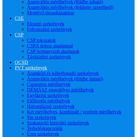
Áramváltós mérőhelyek (földbe ásható)
Áramváltós mérőhelyek (felületre szerelhető)
Meglévő társasházakhoz
CSE
Elosztó szekrények
Felvonulási szekrények
CSP
CSP tokozatok
CSPA doboz alaplappal
CSP horganyzott alaplapok
Távközlési szekrények
OCSD
PVT szekrények
Áramköri és kábelfogadó szekrények
Áramváltós mérőhelyek (földbe ásható)
Csoportos mérőhelyek
DÉMÁSZ engedélyes mérőhelyek
Egyfázisú szekrények
Előfizetős mérőhelyek
Háromfázisú szekrények
Két mérőhelyes, kombinált / vezérelt mérőhelyek
Sín szekrények
Szakaszoló biztosító szekrények
Terheléskapcsolók
Üres szekrények