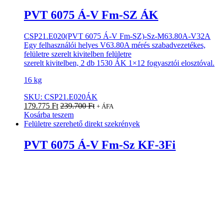
PVT 6075 Á-V Fm-SZ ÁK
CSP21.E020(PVT 6075 Á-V Fm-SZ)-Sz-M63.80A-V32A
Egy felhasználói helyes V63.80A mérés szabadvezetékes,
felületre szerelt kivitelben felületre
szerelt kivitelben, 2 db 1530 ÁK 1×12 fogyasztói elosztóval.
16 kg
SKU: CSP21.E020ÁK
179.775
Ft
239.700
Ft
+ ÁFA
Kosárba teszem
Felületre szerehető direkt szekrények
PVT 6075 Á-V Fm-Sz KF-3Fi