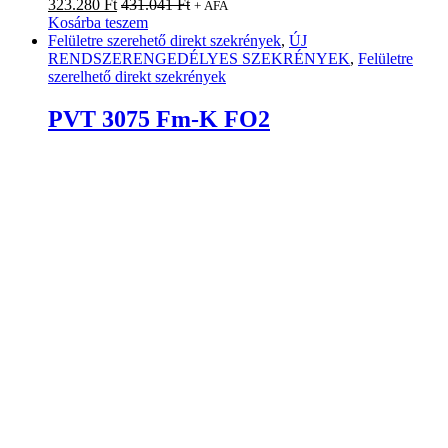
323.280
Ft
431.041
Ft
+ ÁFA
Kosárba teszem
Felületre szerehető direkt szekrények
,
ÚJ
RENDSZERENGEDÉLYES SZEKRÉNYEK
,
Felületre
szerelhető direkt szekrények
PVT 3075 Fm-K FO2