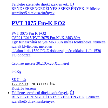
Felületre szerehető direkt szekrények
,
ÚJ
RENDSZERENGEDÉLYES SZEKRÉNYEK
,
Felületre
szerelhető direkt szekrények
PVT 3075 Fm-K FO2
PVT 3075 Fm-K-FO2
CSP21.E015(PVT 3075 Fm-K)-K-M63.80A
Egy felhasználói helyes M63.80A mérés földkábeles, felületre
szerelt kivitelben, méretlen
oldalon 1 db 1530 FO-E dobozzal, mért oldalon 1 db 1530
FO dobozzal
Csomag mérete 30x105x20 XL méret
9,6Kg
SKU: n/a
127.755
Ft
170.339
Ft
+ ÁFA
Kosárba teszem
Felületre szerehető direkt szekrények
,
ÚJ
RENDSZERENGEDÉLYES SZEKRÉNYEK
,
Felületre
szerelhető direkt szekrények