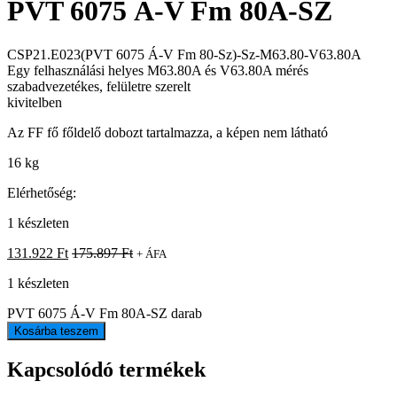
PVT 6075 Á-V Fm 80A-SZ
CSP21.E023(PVT 6075 Á-V Fm 80-Sz)-Sz-M63.80-V63.80A
Egy felhasználási helyes M63.80A és V63.80A mérés
szabadvezetékes, felületre szerelt
kivitelben
Az FF fő főldelő dobozt tartalmazza, a képen nem látható
16 kg
Elérhetőség:
1 készleten
131.922
Ft
175.897
Ft
+ ÁFA
1 készleten
PVT 6075 Á-V Fm 80A-SZ darab
Kosárba teszem
Kapcsolódó termékek