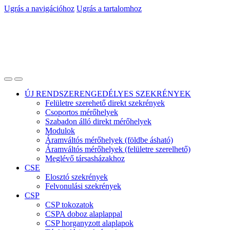
Ugrás a navigációhoz
Ugrás a tartalomhoz
ÚJ RENDSZERENGEDÉLYES SZEKRÉNYEK
Felületre szerehető direkt szekrények
Csoportos mérőhelyek
Szabadon álló direkt mérőhelyek
Modulok
Áramváltós mérőhelyek (földbe ásható)
Áramváltós mérőhelyek (felületre szerelhető)
Meglévő társasházakhoz
CSE
Elosztó szekrények
Felvonulási szekrények
CSP
CSP tokozatok
CSPA doboz alaplappal
CSP horganyzott alaplapok