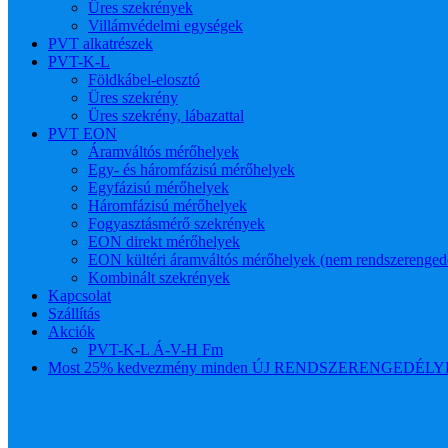
Üres szekrények
Villámvédelmi egységek
PVT alkatrészek
PVT-K-L
Földkábel-elosztó
Üres szekrény
Üres szekrény, lábazattal
PVT EON
Áramváltós mérőhelyek
Egy- és háromfázisú mérőhelyek
Egyfázisú mérőhelyek
Háromfázisú mérőhelyek
Fogyasztásmérő szekrények
EON direkt mérőhelyek
EON kültéri áramváltós mérőhelyek (nem rendszerenged
Kombinált szekrények
Kapcsolat
Szállítás
Akciók
PVT-K-L Á-V-H Fm
Most 25% kedvezmény minden ÚJ RENDSZERENGEDÉLYES