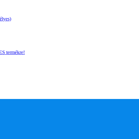
élyes)
 termékre!