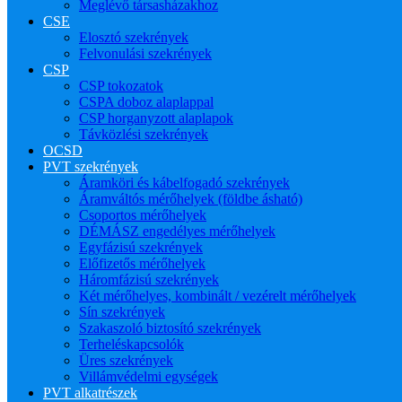
Meglévő társasházakhoz
CSE
Elosztó szekrények
Felvonulási szekrények
CSP
CSP tokozatok
CSPA doboz alaplappal
CSP horganyzott alaplapok
Távközlési szekrények
OCSD
PVT szekrények
Áramköri és kábelfogadó szekrények
Áramváltós mérőhelyek (földbe ásható)
Csoportos mérőhelyek
DÉMÁSZ engedélyes mérőhelyek
Egyfázisú szekrények
Előfizetős mérőhelyek
Háromfázisú szekrények
Két mérőhelyes, kombinált / vezérelt mérőhelyek
Sín szekrények
Szakaszoló biztosító szekrények
Terheléskapcsolók
Üres szekrények
Villámvédelmi egységek
PVT alkatrészek