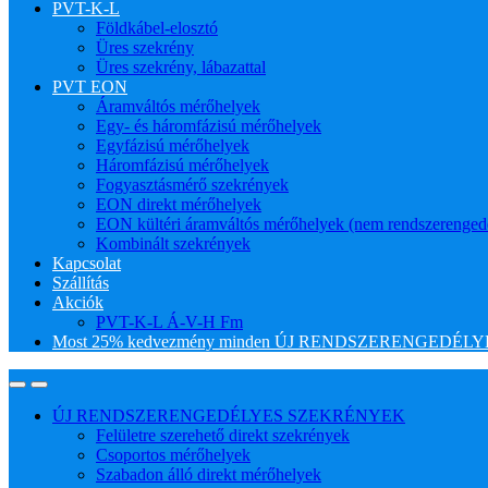
PVT-K-L
Földkábel-elosztó
Üres szekrény
Üres szekrény, lábazattal
PVT EON
Áramváltós mérőhelyek
Egy- és háromfázisú mérőhelyek
Egyfázisú mérőhelyek
Háromfázisú mérőhelyek
Fogyasztásmérő szekrények
EON direkt mérőhelyek
EON kültéri áramváltós mérőhelyek (nem rendszerenged
Kombinált szekrények
Kapcsolat
Szállítás
Akciók
PVT-K-L Á-V-H Fm
Most 25% kedvezmény minden ÚJ RENDSZERENGEDÉLYES
ÚJ RENDSZERENGEDÉLYES SZEKRÉNYEK
Felületre szerehető direkt szekrények
Csoportos mérőhelyek
Szabadon álló direkt mérőhelyek