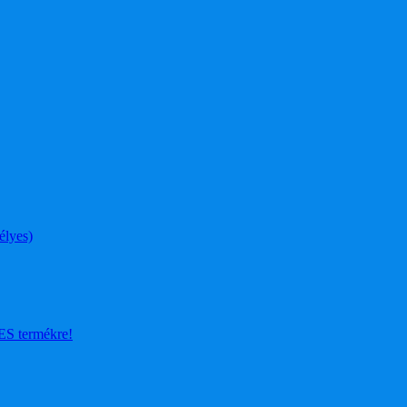
élyes)
 termékre!