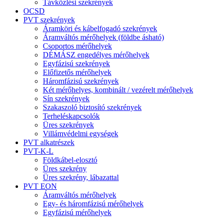
Távközlési szekrények
OCSD
PVT szekrények
Áramköri és kábelfogadó szekrények
Áramváltós mérőhelyek (földbe ásható)
Csoportos mérőhelyek
DÉMÁSZ engedélyes mérőhelyek
Egyfázisú szekrények
Előfizetős mérőhelyek
Háromfázisú szekrények
Két mérőhelyes, kombinált / vezérelt mérőhelyek
Sín szekrények
Szakaszoló biztosító szekrények
Terheléskapcsolók
Üres szekrények
Villámvédelmi egységek
PVT alkatrészek
PVT-K-L
Földkábel-elosztó
Üres szekrény
Üres szekrény, lábazattal
PVT EON
Áramváltós mérőhelyek
Egy- és háromfázisú mérőhelyek
Egyfázisú mérőhelyek