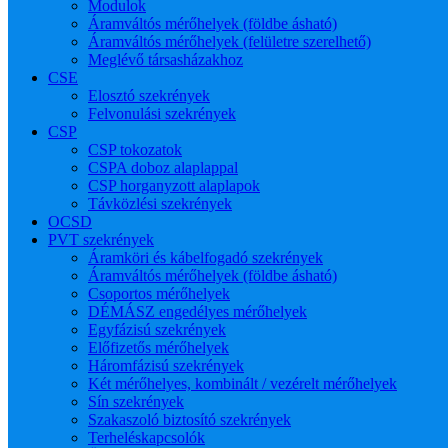
Modulok
Áramváltós mérőhelyek (földbe ásható)
Áramváltós mérőhelyek (felületre szerelhető)
Meglévő társasházakhoz
CSE
Elosztó szekrények
Felvonulási szekrények
CSP
CSP tokozatok
CSPA doboz alaplappal
CSP horganyzott alaplapok
Távközlési szekrények
OCSD
PVT szekrények
Áramköri és kábelfogadó szekrények
Áramváltós mérőhelyek (földbe ásható)
Csoportos mérőhelyek
DÉMÁSZ engedélyes mérőhelyek
Egyfázisú szekrények
Előfizetős mérőhelyek
Háromfázisú szekrények
Két mérőhelyes, kombinált / vezérelt mérőhelyek
Sín szekrények
Szakaszoló biztosító szekrények
Terheléskapcsolók