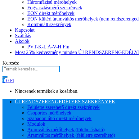
Háromfázisú mérőhelyek
Fogyasztásmérő szekrények
EON direkt mérőhelyek
EON kültéri áramváltós mérőhelyek (nem rendszerenged
Kombinált szekrények
Kapcsolat
Szállítás
Akciók
PVT-K-L Á-V-H Fm
Most 25% kedvezmény minden ÚJ RENDSZERENGEDÉLYES
Keresés:
0
0
Ft
Nincsenek termékek a kosárban.
ÚJ RENDSZERENGEDÉLYES SZEKRÉNYEK
Felületre szerehető direkt szekrények
Csoportos mérőhelyek
Szabadon álló direkt mérőhelyek
Modulok
Áramváltós mérőhelyek (földbe ásható)
Áramváltós mérőhelyek (felületre szerelhető)