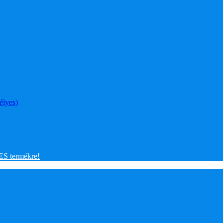
élyes)
 termékre!