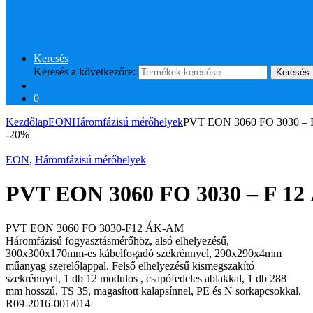
Keresés
Keresés a következőre:
Keresés
0
Kezdőlap
EON
Háromfázisú mérőhelyek
PVT EON 3060 FO 3030 – F
-
20%
EON
,
Háromfázisú mérőhelyek
PVT EON 3060 FO 3030 – F 12
PVT EON 3060 FO 3030-F12 ÁK-AM
Háromfázisú fogyasztásmérőhöz, alsó elhelyezésű,
300x300x170mm-es kábelfogadó szekrénnyel, 290x290x4mm
műanyag szerelőlappal. Felső elhelyezésű kismegszakító
szekrénnyel, 1 db 12 modulos , csapófedeles ablakkal, 1 db 288
mm hosszú, TS 35, magasított kalapsínnel, PE és N sorkapcsokkal.
R09-2016-001/014