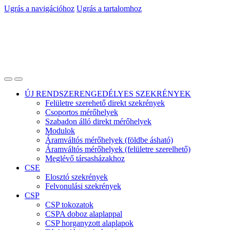
Ugrás a navigációhoz
Ugrás a tartalomhoz
ÚJ RENDSZERENGEDÉLYES SZEKRÉNYEK
Felületre szerehető direkt szekrények
Csoportos mérőhelyek
Szabadon álló direkt mérőhelyek
Modulok
Áramváltós mérőhelyek (földbe ásható)
Áramváltós mérőhelyek (felületre szerelhető)
Meglévő társasházakhoz
CSE
Elosztó szekrények
Felvonulási szekrények
CSP
CSP tokozatok
CSPA doboz alaplappal
CSP horganyzott alaplapok