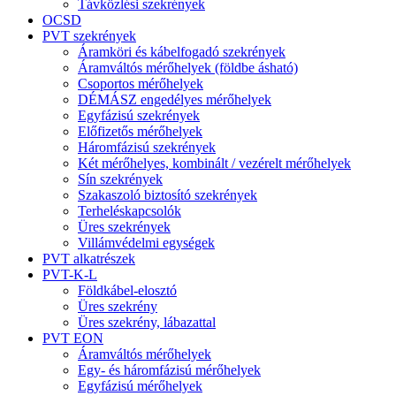
Távközlési szekrények
OCSD
PVT szekrények
Áramköri és kábelfogadó szekrények
Áramváltós mérőhelyek (földbe ásható)
Csoportos mérőhelyek
DÉMÁSZ engedélyes mérőhelyek
Egyfázisú szekrények
Előfizetős mérőhelyek
Háromfázisú szekrények
Két mérőhelyes, kombinált / vezérelt mérőhelyek
Sín szekrények
Szakaszoló biztosító szekrények
Terheléskapcsolók
Üres szekrények
Villámvédelmi egységek
PVT alkatrészek
PVT-K-L
Földkábel-elosztó
Üres szekrény
Üres szekrény, lábazattal
PVT EON
Áramváltós mérőhelyek
Egy- és háromfázisú mérőhelyek
Egyfázisú mérőhelyek