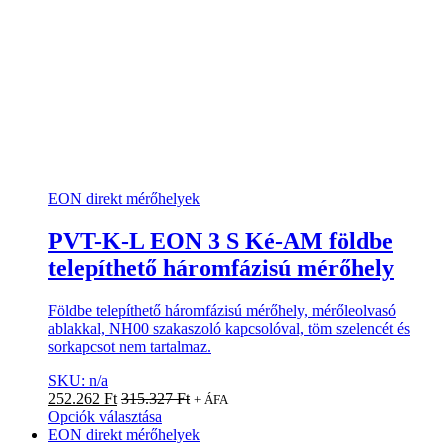
EON direkt mérőhelyek
PVT-K-L EON 3 S Ké-AM földbe
telepíthető háromfázisú mérőhely
Földbe telepíthető háromfázisú mérőhely, mérőleolvasó
ablakkal, NH00 szakaszoló kapcsolóval, töm szelencét és
sorkapcsot nem tartalmaz.
SKU: n/a
252.262
Ft
315.327
Ft
+ ÁFA
Opciók választása
EON direkt mérőhelyek