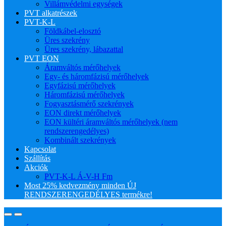
Villámvédelmi egységek
PVT alkatrészek
PVT-K-L
Földkábel-elosztó
Üres szekrény
Üres szekrény, lábazattal
PVT EON
Áramváltós mérőhelyek
Egy- és háromfázisú mérőhelyek
Egyfázisú mérőhelyek
Háromfázisú mérőhelyek
Fogyasztásmérő szekrények
EON direkt mérőhelyek
EON kültéri áramváltós mérőhelyek (nem
rendszerengedélyes)
Kombinált szekrények
Kapcsolat
Szállítás
Akciók
PVT-K-L Á-V-H Fm
Most 25% kedvezmény minden ÚJ
RENDSZERENGEDÉLYES termékre!