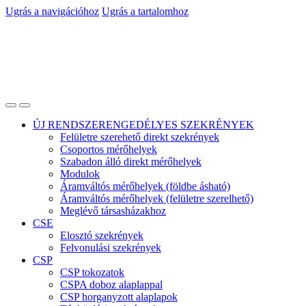
Ugrás a navigációhoz
Ugrás a tartalomhoz
ÚJ RENDSZERENGEDÉLYES SZEKRÉNYEK
Felületre szerehető direkt szekrények
Csoportos mérőhelyek
Szabadon álló direkt mérőhelyek
Modulok
Áramváltós mérőhelyek (földbe ásható)
Áramváltós mérőhelyek (felületre szerelhető)
Meglévő társasházakhoz
CSE
Elosztó szekrények
Felvonulási szekrények
CSP
CSP tokozatok
CSPA doboz alaplappal
CSP horganyzott alaplapok