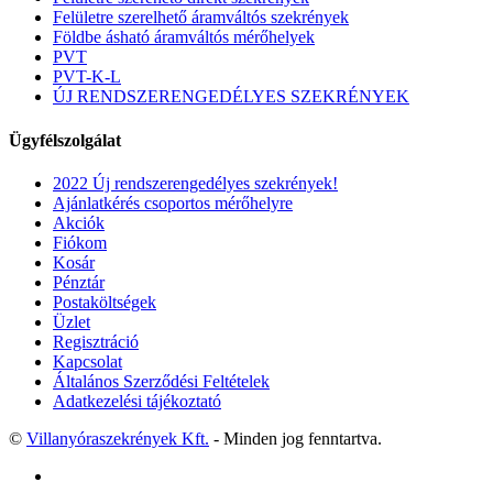
Felületre szerelhető áramváltós szekrények
Földbe ásható áramváltós mérőhelyek
PVT
PVT-K-L
ÚJ RENDSZERENGEDÉLYES SZEKRÉNYEK
Ügyfélszolgálat
2022 Új rendszerengedélyes szekrények!
Ajánlatkérés csoportos mérőhelyre
Akciók
Fiókom
Kosár
Pénztár
Postaköltségek
Üzlet
Regisztráció
Kapcsolat
Általános Szerződési Feltételek
Adatkezelési tájékoztató
©
Villanyóraszekrények Kft.
- Minden jog fenntartva.