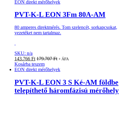
EON direkt mérőhelyek
PVT-K-L EON 3Fm 80A-AM
80 amperes direktmérés. Tom szelencét, sorkapcsokat,
vezetéket nem tartalmaz.
SKU: n/a
143.766
Ft
179.707
Ft
+ ÁFA
Kosárba teszem
EON direkt mérőhelyek
PVT-K-L EON 3 S Ké-AM földbe
telepíthető háromfázisú mérőhely