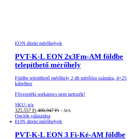
EON direkt mérőhelyek
PVT-K-L EON 2x3Fm-AM földbe
telepíthető mérőhely
Földbe telepíthető mérőhely 2 db mérőóra számára, 4×25
kábelhez
Fővezetéki sorkapocs nem tartozék!
SKU: n/a
325.557
Ft
406.947
Ft
+ ÁFA
Opciók választása
EON direkt mérőhelyek
PVT-K-L EON 3 Fi-Ké-AM földbe