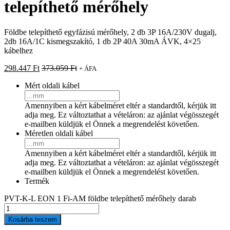
telepíthető mérőhely
Földbe telepíthető egyfázisú mérőhely, 2 db 3P 16A/230V dugalj,
2db 16A/1C kismegszakító, 1 db 2P 40A 30mA ÁVK, 4×25
kábelhez
298.447
Ft
373.059
Ft
+ ÁFA
Mért oldali kábel
Amennyiben a kért kábelméret eltér a standardtől, kérjük itt
adja meg. Ez változtathat a vételáron: az ajánlat végösszegét
e-mailben küldjük el Önnek a megrendelést követően.
Méretlen oldali kábel
Amennyiben a kért kábelméret eltér a standardtől, kérjük itt
adja meg. Ez változtathat a vételáron: az ajánlat végösszegét
e-mailben küldjük el Önnek a megrendelést követően.
Termék
PVT-K-L EON 1 Fi-AM földbe telepíthető mérőhely darab
Kosárba teszem