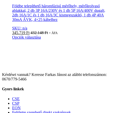
Földbe telepíthető háromfázisú mérőhely, mérőleolvasó
ablakkal, 2 db 3P 16A/230V és 1 db 5P 16A/400V dugalj,
2db 16A/1C és 1 db 16A/3C kismegszakító, 1 db 4P 40A
30mA ÁVK, 4×25 kábelhez
SKU: n/a
345.719
Ft
432.148
Ft
+ ÁFA
Opciók választása
Kérdései vannak? Keresse Farkas Jánost az alábbi telefonszámon:
0670/779-5466
Gyors linkek
CSE
CSP
EON
Felületre szerehető direkt szekrények