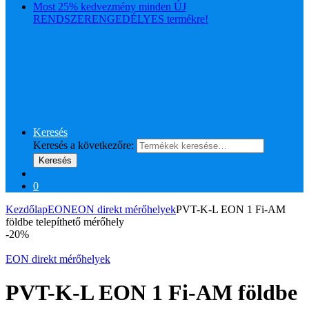
Most 25% kedvezmény minden ÚJ
RENDSZERENGEDÉLYES termékre!
Keresés
Keresés a következőre:
Keresés
0
Kezdőlap
EON
EON direkt mérőhelyek
PVT-K-L EON 1 Fi-AM
földbe telepíthető mérőhely
-
20%
EON direkt mérőhelyek
PVT-K-L EON 1 Fi-AM földbe