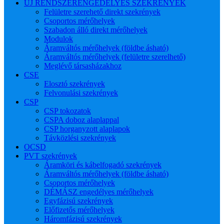
ÚJ RENDSZERENGEDÉLYES SZEKRÉNYEK
Felületre szerehető direkt szekrények
Csoportos mérőhelyek
Szabadon álló direkt mérőhelyek
Modulok
Áramváltós mérőhelyek (földbe ásható)
Áramváltós mérőhelyek (felületre szerelhető)
Meglévő társasházakhoz
CSE
Elosztó szekrények
Felvonulási szekrények
CSP
CSP tokozatok
CSPA doboz alaplappal
CSP horganyzott alaplapok
Távközlési szekrények
OCSD
PVT szekrények
Áramköri és kábelfogadó szekrények
Áramváltós mérőhelyek (földbe ásható)
Csoportos mérőhelyek
DÉMÁSZ engedélyes mérőhelyek
Egyfázisú szekrények
Előfizetős mérőhelyek
Háromfázisú szekrények