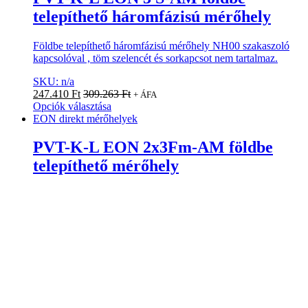
telepíthető háromfázisú mérőhely
Földbe telepíthető háromfázisú mérőhely NH00 szakaszoló
kapcsolóval , töm szelencét és sorkapcsot nem tartalmaz.
SKU: n/a
247.410
Ft
309.263
Ft
+ ÁFA
Opciók választása
EON direkt mérőhelyek
PVT-K-L EON 2x3Fm-AM földbe
telepíthető mérőhely