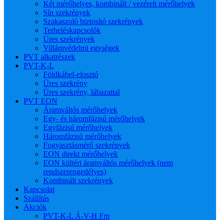
Két mérőhelyes, kombinált / vezérelt mérőhelyek
Sín szekrények
Szakaszoló biztosító szekrények
Terheléskapcsolók
Üres szekrények
Villámvédelmi egységek
PVT alkatrészek
PVT-K-L
Földkábel-elosztó
Üres szekrény
Üres szekrény, lábazattal
PVT EON
Áramváltós mérőhelyek
Egy- és háromfázisú mérőhelyek
Egyfázisú mérőhelyek
Háromfázisú mérőhelyek
Fogyasztásmérő szekrények
EON direkt mérőhelyek
EON kültéri áramváltós mérőhelyek (nem
rendszerengedélyes)
Kombinált szekrények
Kapcsolat
Szállítás
Akciók
PVT-K-L Á-V-H Fm