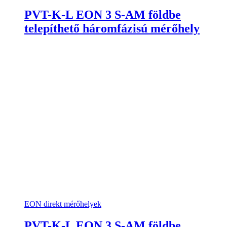
PVT-K-L EON 3 S-AM földbe
telepíthető háromfázisú mérőhely
EON direkt mérőhelyek
PVT-K-L EON 3 S-AM földbe