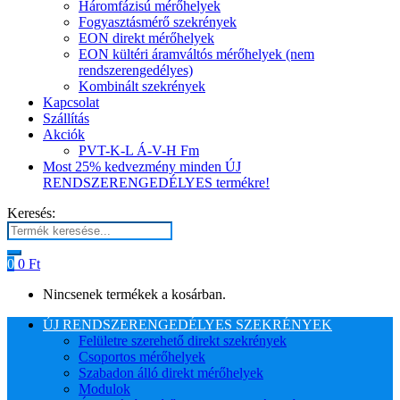
Háromfázisú mérőhelyek
Fogyasztásmérő szekrények
EON direkt mérőhelyek
EON kültéri áramváltós mérőhelyek (nem
rendszerengedélyes)
Kombinált szekrények
Kapcsolat
Szállítás
Akciók
PVT-K-L Á-V-H Fm
Most 25% kedvezmény minden ÚJ
RENDSZERENGEDÉLYES termékre!
Keresés:
0
0
Ft
Nincsenek termékek a kosárban.
ÚJ RENDSZERENGEDÉLYES SZEKRÉNYEK
Felületre szerehető direkt szekrények
Csoportos mérőhelyek
Szabadon álló direkt mérőhelyek
Modulok