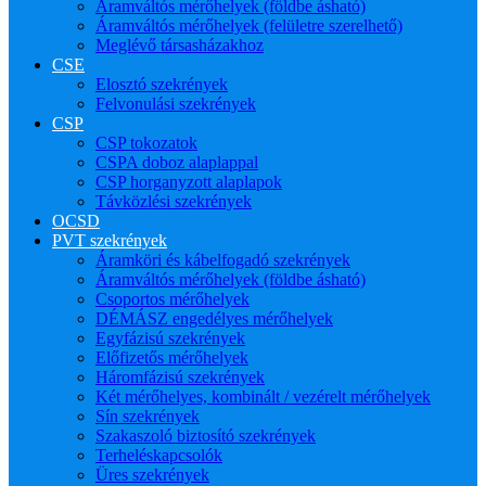
Áramváltós mérőhelyek (földbe ásható)
Áramváltós mérőhelyek (felületre szerelhető)
Meglévő társasházakhoz
CSE
Elosztó szekrények
Felvonulási szekrények
CSP
CSP tokozatok
CSPA doboz alaplappal
CSP horganyzott alaplapok
Távközlési szekrények
OCSD
PVT szekrények
Áramköri és kábelfogadó szekrények
Áramváltós mérőhelyek (földbe ásható)
Csoportos mérőhelyek
DÉMÁSZ engedélyes mérőhelyek
Egyfázisú szekrények
Előfizetős mérőhelyek
Háromfázisú szekrények
Két mérőhelyes, kombinált / vezérelt mérőhelyek
Sín szekrények
Szakaszoló biztosító szekrények
Terheléskapcsolók
Üres szekrények