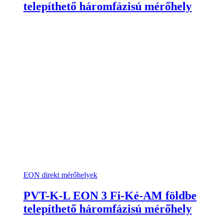
telepíthető háromfázisú mérőhely
EON direkt mérőhelyek
PVT-K-L EON 3 Fi-Ké-AM földbe
telepíthető háromfázisú mérőhely