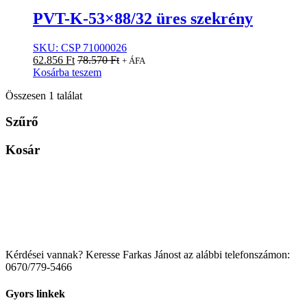
PVT-K-53×88/32 üres szekrény
SKU: CSP 71000026
62.856
Ft
78.570
Ft
+ ÁFA
Kosárba teszem
Összesen 1 találat
Szűrő
Kosár
Kérdései vannak? Keresse Farkas Jánost az alábbi telefonszámon:
0670/779-5466
Gyors linkek