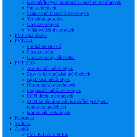
Két mérőhelyes, kombinált / vezérelt mérőhelyek
Sín szekrények
Szakaszoló biztosító szekrények
Terheléskapcsolók
Üres szekrények
Villámvédelmi egységek
PVT alkatrészek
PVT-K-L
Földkábel-elosztó
Üres szekrény
Üres szekrény, lábazattal
PVT EON
Áramváltós mérőhelyek
Egy- és háromfázisú mérőhelyek
Egyfázisú mérőhelyek
Háromfázisú mérőhelyek
Fogyasztásmérő szekrények
EON direkt mérőhelyek
EON kültéri áramváltós mérőhelyek (nem
rendszerengedélyes)
Kombinált szekrények
Kapcsolat
Szállítás
Akciók
PVT-K-L Á-V-H Fm