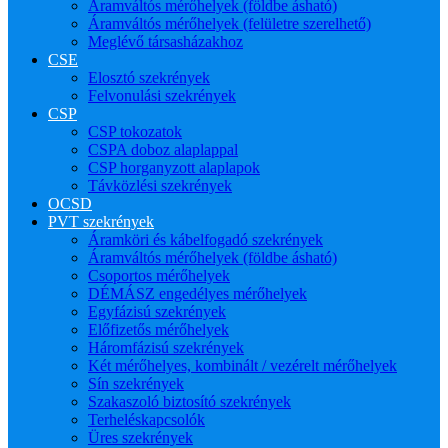
Áramváltós mérőhelyek (földbe ásható)
Áramváltós mérőhelyek (felületre szerelhető)
Meglévő társasházakhoz
CSE
Elosztó szekrények
Felvonulási szekrények
CSP
CSP tokozatok
CSPA doboz alaplappal
CSP horganyzott alaplapok
Távközlési szekrények
OCSD
PVT szekrények
Áramköri és kábelfogadó szekrények
Áramváltós mérőhelyek (földbe ásható)
Csoportos mérőhelyek
DÉMÁSZ engedélyes mérőhelyek
Egyfázisú szekrények
Előfizetős mérőhelyek
Háromfázisú szekrények
Két mérőhelyes, kombinált / vezérelt mérőhelyek
Sín szekrények
Szakaszoló biztosító szekrények
Terheléskapcsolók
Üres szekrények