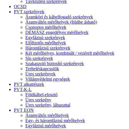
Távközlési szekrények
OCSD
PVT szekrények
Áramköri és kábelfogadó szekrények
Áramváltós mérőhelyek (földbe ásható)
Csoportos mérőhelyek
DÉMÁSZ engedélyes mérőhelyek
Egyfázisú szekrények
Előfizetős mérőhelyek
Háromfázisú szekrények
Két mérőhelyes, kombinált / vezérelt mérőhelyek
Sín szekrények
Szakaszoló biztosító szekrények
Terheléskapcsolók
Üres szekrények
Villámvédelmi egységek
PVT alkatrészek
PVT-K-L
Földkábel-elosztó
Üres szekrény
Üres szekrény, lábazattal
PVT EON
Áramváltós mérőhelyek
Egy- és háromfázisú mérőhelyek
Egyfázisú mérőhelyek