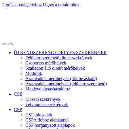
Ugrás a navigációhoz
Ugrás a tartalomhoz
ÚJ RENDSZERENGEDÉLYES SZEKRÉNYEK
Felületre szerehető direkt szekrények
Csoportos mérőhelyek
Szabadon álló direkt mérőhelyek
Modulok
Áramváltós mérőhelyek (földbe ásható)
Áramváltós mérőhelyek (felületre szerelhető)
Meglévő társasházakhoz
CSE
Elosztó szekrények
Felvonulási szekrények
CSP
CSP tokozatok
CSPA doboz alaplappal
CSP horganyzott alaplapok