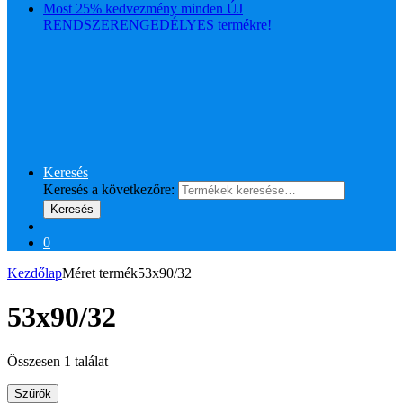
Most 25% kedvezmény minden ÚJ
RENDSZERENGEDÉLYES termékre!
Keresés
Keresés a következőre:
Keresés
0
Kezdőlap
Méret termék
53x90/32
53x90/32
Összesen 1 találat
Szűrők