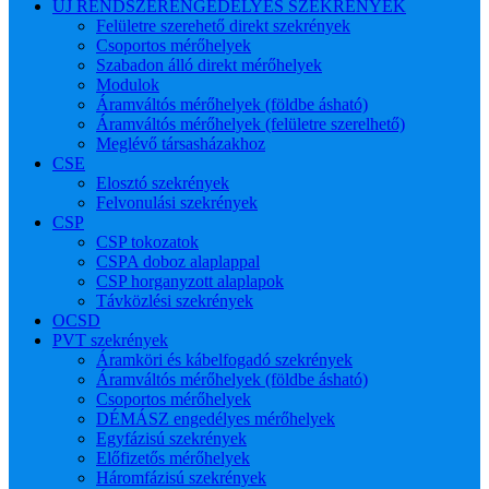
ÚJ RENDSZERENGEDÉLYES SZEKRÉNYEK
Felületre szerehető direkt szekrények
Csoportos mérőhelyek
Szabadon álló direkt mérőhelyek
Modulok
Áramváltós mérőhelyek (földbe ásható)
Áramváltós mérőhelyek (felületre szerelhető)
Meglévő társasházakhoz
CSE
Elosztó szekrények
Felvonulási szekrények
CSP
CSP tokozatok
CSPA doboz alaplappal
CSP horganyzott alaplapok
Távközlési szekrények
OCSD
PVT szekrények
Áramköri és kábelfogadó szekrények
Áramváltós mérőhelyek (földbe ásható)
Csoportos mérőhelyek
DÉMÁSZ engedélyes mérőhelyek
Egyfázisú szekrények
Előfizetős mérőhelyek
Háromfázisú szekrények