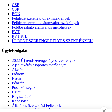
CSE
CSP
EON
Felületre szerehető direkt szekrények
Felületre szerelhető áramváltós szekrények
Földbe ásható áramváltós mérőhelyek
PVT
PVT-K-L
ÚJ RENDSZERENGEDÉLYES SZEKRÉNYEK
Ügyfélszolgálat
2022 Új rendszerengedélyes szekrények!
Ajánlatkérés csoportos mérőhelyre
Akciók
Fiókom
Kosár
Pénztár
Postaköltségek
Üzlet
Regisztráció
Kapcsolat
Általános Szerződési Feltételek
Adatkezelési tájékoztató