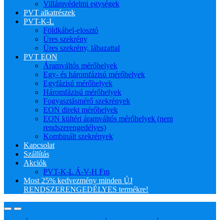
Villámvédelmi egységek
PVT alkatrészek
PVT-K-L
Földkábel-elosztó
Üres szekrény
Üres szekrény, lábazattal
PVT EON
Áramváltós mérőhelyek
Egy- és háromfázisú mérőhelyek
Egyfázisú mérőhelyek
Háromfázisú mérőhelyek
Fogyasztásmérő szekrények
EON direkt mérőhelyek
EON kültéri áramváltós mérőhelyek (nem
rendszerengedélyes)
Kombinált szekrények
Kapcsolat
Szállítás
Akciók
PVT-K-L Á-V-H Fm
Most 25% kedvezmény minden ÚJ
RENDSZERENGEDÉLYES termékre!