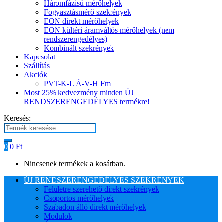
Háromfázisú mérőhelyek
Fogyasztásmérő szekrények
EON direkt mérőhelyek
EON kültéri áramváltós mérőhelyek (nem
rendszerengedélyes)
Kombinált szekrények
Kapcsolat
Szállítás
Akciók
PVT-K-L Á-V-H Fm
Most 25% kedvezmény minden ÚJ
RENDSZERENGEDÉLYES termékre!
Keresés:
0
0
Ft
Nincsenek termékek a kosárban.
ÚJ RENDSZERENGEDÉLYES SZEKRÉNYEK
Felületre szerehető direkt szekrények
Csoportos mérőhelyek
Szabadon álló direkt mérőhelyek
Modulok