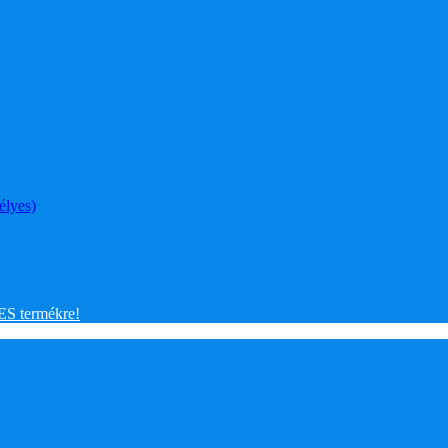
élyes)
 termékre!