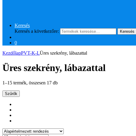
Keresés
Keresés a következőre:
Keresés
0
Kezdőlap
PVT-K-L
Üres szekrény, lábazattal
Üres szekrény, lábazattal
1–15 termék, összesen 17 db
Szűrők