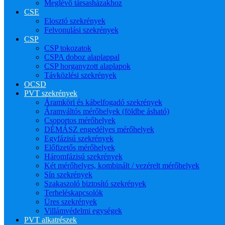
Meglévő társasházakhoz
CSE
Elosztó szekrények
Felvonulási szekrények
CSP
CSP tokozatok
CSPA doboz alaplappal
CSP horganyzott alaplapok
Távközlési szekrények
OCSD
PVT szekrények
Áramköri és kábelfogadó szekrények
Áramváltós mérőhelyek (földbe ásható)
Csoportos mérőhelyek
DÉMÁSZ engedélyes mérőhelyek
Egyfázisú szekrények
Előfizetős mérőhelyek
Háromfázisú szekrények
Két mérőhelyes, kombinált / vezérelt mérőhelyek
Sín szekrények
Szakaszoló biztosító szekrények
Terheléskapcsolók
Üres szekrények
Villámvédelmi egységek
PVT alkatrészek