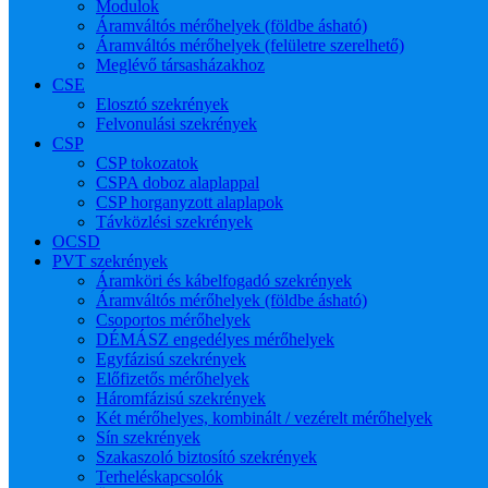
Modulok
Áramváltós mérőhelyek (földbe ásható)
Áramváltós mérőhelyek (felületre szerelhető)
Meglévő társasházakhoz
CSE
Elosztó szekrények
Felvonulási szekrények
CSP
CSP tokozatok
CSPA doboz alaplappal
CSP horganyzott alaplapok
Távközlési szekrények
OCSD
PVT szekrények
Áramköri és kábelfogadó szekrények
Áramváltós mérőhelyek (földbe ásható)
Csoportos mérőhelyek
DÉMÁSZ engedélyes mérőhelyek
Egyfázisú szekrények
Előfizetős mérőhelyek
Háromfázisú szekrények
Két mérőhelyes, kombinált / vezérelt mérőhelyek
Sín szekrények
Szakaszoló biztosító szekrények
Terheléskapcsolók