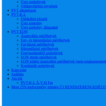
Üres szekrények
Villámvédelmi egységek
PVT alkatrészek
PVT-K-L
Földkábel-elosztó
Üres szekrény
Üres szekrény, lábazattal
PVT EON
Áramváltós mérőhelyek
Egy- és háromfázisú mérőhelyek
Egyfázisú mérőhelyek
Háromfázisú mérőhelyek
Fogyasztásmérő szekrények
EON direkt mérőhelyek
EON kültéri áramváltós mérőhelyek (nem rendszerenged
Kombinált szekrények
Kapcsolat
Szállítás
Akciók
PVT-K-L Á-V-H Fm
Most 25% kedvezmény minden ÚJ RENDSZERENGEDÉLYES