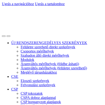
Ugrás a navigációhoz
Ugrás a tartalomhoz
ÚJ RENDSZERENGEDÉLYES SZEKRÉNYEK
Felületre szerehető direkt szekrények
Csoportos mérőhelyek
Szabadon álló direkt mérőhelyek
Modulok
Áramváltós mérőhelyek (földbe ásható)
Áramváltós mérőhelyek (felületre szerelhető)
Meglévő társasházakhoz
CSE
Elosztó szekrények
Felvonulási szekrények
CSP
CSP tokozatok
CSPA doboz alaplappal
CSP horganyzott alaplapok