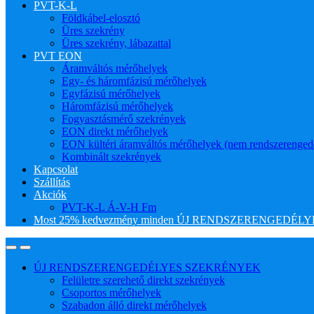
PVT-K-L
Földkábel-elosztó
Üres szekrény
Üres szekrény, lábazattal
PVT EON
Áramváltós mérőhelyek
Egy- és háromfázisú mérőhelyek
Egyfázisú mérőhelyek
Háromfázisú mérőhelyek
Fogyasztásmérő szekrények
EON direkt mérőhelyek
EON kültéri áramváltós mérőhelyek (nem rendszerenged
Kombinált szekrények
Kapcsolat
Szállítás
Akciók
PVT-K-L Á-V-H Fm
Most 25% kedvezmény minden ÚJ RENDSZERENGEDÉLYES
ÚJ RENDSZERENGEDÉLYES SZEKRÉNYEK
Felületre szerehető direkt szekrények
Csoportos mérőhelyek
Szabadon álló direkt mérőhelyek