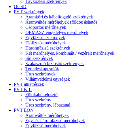
Távközlési szekrények
OCSD
PVT szekrények
Áramköri és kábelfogadó szekrények
Áramváltós mérőhelyek (földbe ásható)
Csoportos mérőhelyek
DÉMÁSZ engedélyes mérőhelyek
Egyfázisú szekrények
Előfizetős mérőhelyek
Háromfázisú szekrények
Két mérőhelyes, kombinált / vezérelt mérőhelyek
Sín szekrények
Szakaszoló biztosító szekrények
Terheléskapcsolók
Üres szekrények
Villámvédelmi egységek
PVT alkatrészek
PVT-K-L
Földkábel-elosztó
Üres szekrény
Üres szekrény, lábazattal
PVT EON
Áramváltós mérőhelyek
Egy- és háromfázisú mérőhelyek
Egyfázisú mérőhelyek