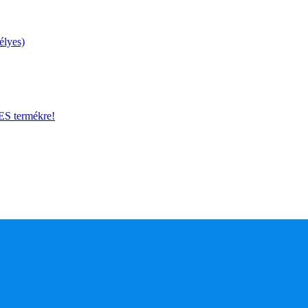
élyes)
 termékre!