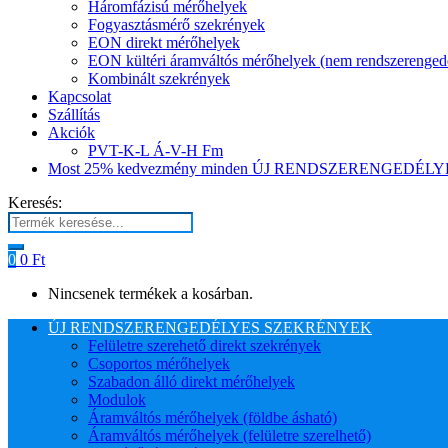
Háromfázisú mérőhelyek
Fogyasztásmérő szekrények
EON direkt mérőhelyek
EON kültéri áramváltós mérőhelyek (nem rendszerenged
Kombinált szekrények
Kapcsolat
Szállítás
Akciók
PVT-K-L Á-V-H Fm
Most 25% kedvezmény minden ÚJ RENDSZERENGEDÉLYES
Keresés:
0
0
Ft
Nincsenek termékek a kosárban.
ÚJ RENDSZERENGEDÉLYES SZEKRÉNYEK
Felületre szerehető direkt szekrények
Csoportos mérőhelyek
Szabadon álló direkt mérőhelyek
Modulok
Áramváltós mérőhelyek (földbe ásható)
Áramváltós mérőhelyek (felületre szerelhető)