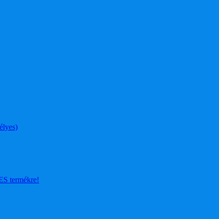
élyes)
 termékre!