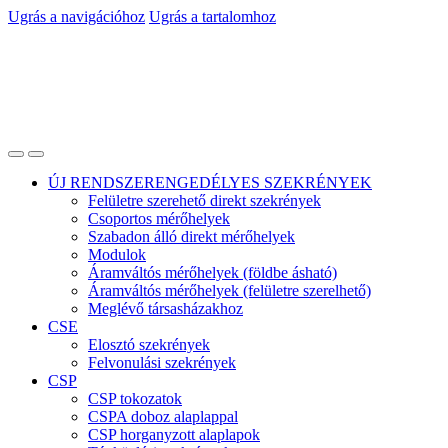
Ugrás a navigációhoz
Ugrás a tartalomhoz
ÚJ RENDSZERENGEDÉLYES SZEKRÉNYEK
Felületre szerehető direkt szekrények
Csoportos mérőhelyek
Szabadon álló direkt mérőhelyek
Modulok
Áramváltós mérőhelyek (földbe ásható)
Áramváltós mérőhelyek (felületre szerelhető)
Meglévő társasházakhoz
CSE
Elosztó szekrények
Felvonulási szekrények
CSP
CSP tokozatok
CSPA doboz alaplappal
CSP horganyzott alaplapok