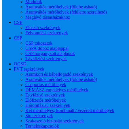
Modulok
Áramváltós mérőhelyek (földbe ásható)
Áramváltós mérőhelyek (felületre szerelhető)
Meglévő társasházakhoz
CSE
Elosztó szekrények
Felvonulási szekrények
CSP
CSP tokozatok
CSPA doboz alaplappal
CSP horganyzott alaplapok
Távközlési szekrények
OCSD
PVT szekrények
Áramköri és kábelfogadó szekrények
Áramváltós mérőhelyek (földbe ásható)
Csoportos mérőhelyek
DÉMÁSZ engedélyes mérőhelyek
Egyfázisú szekrények
Előfizetős mérőhelyek
Háromfázisú szekrények
Két mérőhelyes, kombinált / vezérelt mérőhelyek
Sín szekrények
Szakaszoló biztosító szekrények
Terheléskapcsolók