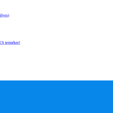
élyes)
 termékre!