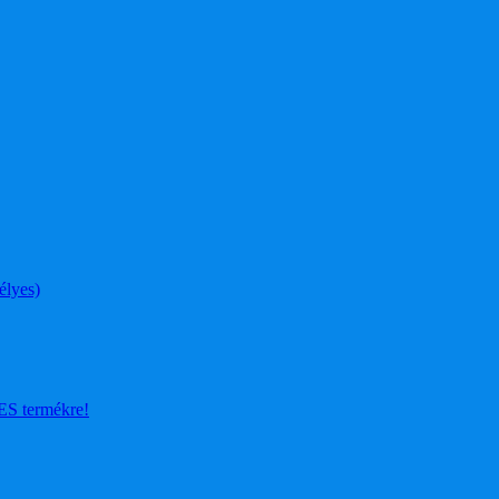
élyes)
 termékre!