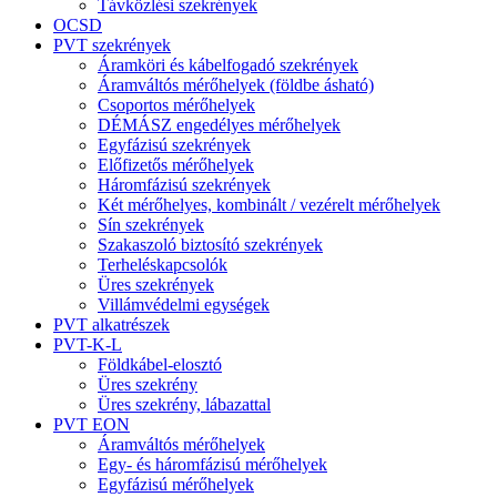
Távközlési szekrények
OCSD
PVT szekrények
Áramköri és kábelfogadó szekrények
Áramváltós mérőhelyek (földbe ásható)
Csoportos mérőhelyek
DÉMÁSZ engedélyes mérőhelyek
Egyfázisú szekrények
Előfizetős mérőhelyek
Háromfázisú szekrények
Két mérőhelyes, kombinált / vezérelt mérőhelyek
Sín szekrények
Szakaszoló biztosító szekrények
Terheléskapcsolók
Üres szekrények
Villámvédelmi egységek
PVT alkatrészek
PVT-K-L
Földkábel-elosztó
Üres szekrény
Üres szekrény, lábazattal
PVT EON
Áramváltós mérőhelyek
Egy- és háromfázisú mérőhelyek
Egyfázisú mérőhelyek