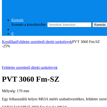
Keresés
Keresés a következőre:
Keresés
0
Kezdőlap
Felületre szerehető direkt szekrények
PVT 3060 Fm-SZ
-
25%
Felületre szerehető direkt szekrények
PVT 3060 Fm-SZ
Mélység: 170 mm
Egy felhasználói helyes M63A mérés szabadvezetékes, felületre szerelt