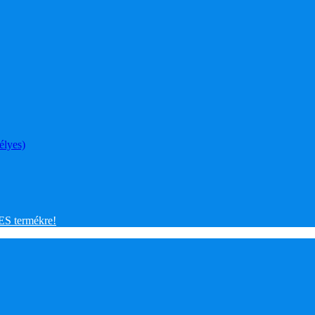
élyes)
 termékre!