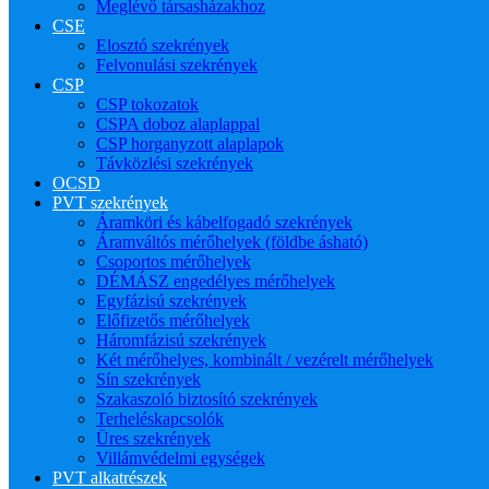
Meglévő társasházakhoz
CSE
Elosztó szekrények
Felvonulási szekrények
CSP
CSP tokozatok
CSPA doboz alaplappal
CSP horganyzott alaplapok
Távközlési szekrények
OCSD
PVT szekrények
Áramköri és kábelfogadó szekrények
Áramváltós mérőhelyek (földbe ásható)
Csoportos mérőhelyek
DÉMÁSZ engedélyes mérőhelyek
Egyfázisú szekrények
Előfizetős mérőhelyek
Háromfázisú szekrények
Két mérőhelyes, kombinált / vezérelt mérőhelyek
Sín szekrények
Szakaszoló biztosító szekrények
Terheléskapcsolók
Üres szekrények
Villámvédelmi egységek
PVT alkatrészek