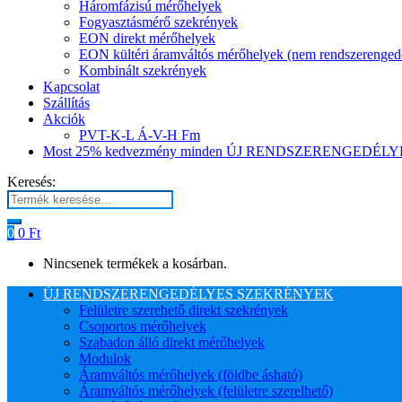
Háromfázisú mérőhelyek
Fogyasztásmérő szekrények
EON direkt mérőhelyek
EON kültéri áramváltós mérőhelyek (nem rendszerenged
Kombinált szekrények
Kapcsolat
Szállítás
Akciók
PVT-K-L Á-V-H Fm
Most 25% kedvezmény minden ÚJ RENDSZERENGEDÉLYES
Keresés:
0
0
Ft
Nincsenek termékek a kosárban.
ÚJ RENDSZERENGEDÉLYES SZEKRÉNYEK
Felületre szerehető direkt szekrények
Csoportos mérőhelyek
Szabadon álló direkt mérőhelyek
Modulok
Áramváltós mérőhelyek (földbe ásható)
Áramváltós mérőhelyek (felületre szerelhető)