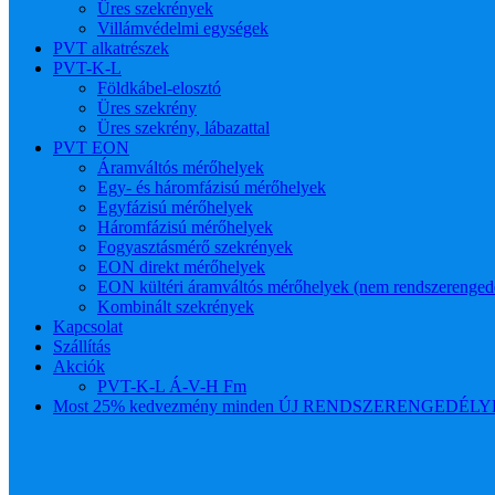
Üres szekrények
Villámvédelmi egységek
PVT alkatrészek
PVT-K-L
Földkábel-elosztó
Üres szekrény
Üres szekrény, lábazattal
PVT EON
Áramváltós mérőhelyek
Egy- és háromfázisú mérőhelyek
Egyfázisú mérőhelyek
Háromfázisú mérőhelyek
Fogyasztásmérő szekrények
EON direkt mérőhelyek
EON kültéri áramváltós mérőhelyek (nem rendszerenged
Kombinált szekrények
Kapcsolat
Szállítás
Akciók
PVT-K-L Á-V-H Fm
Most 25% kedvezmény minden ÚJ RENDSZERENGEDÉLYES