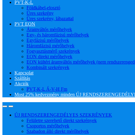
PVT-K-L
Földkábel-elosztó
Üres szekrény
Üres szekrény, lábazattal
PVT EON
Áramváltós mérőhelyek
Egy- és háromfázisú mérőhelyek
Egyfázisú mérőhelyek
Háromfázisú mérőhelyek
Fogyasztásmérő szekrények
EON direkt mérőhelyek
EON kültéri áramváltós mérőhelyek (nem rendszerenged
Kombinált szekrények
Kapcsolat
Szállítás
Akciók
PVT-K-L Á-V-H Fm
Most 25% kedvezmény minden ÚJ RENDSZERENGEDÉLYES
ÚJ RENDSZERENGEDÉLYES SZEKRÉNYEK
Felületre szerehető direkt szekrények
Csoportos mérőhelyek
Szabadon álló direkt mérőhelyek