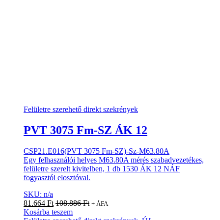
Felületre szerehető direkt szekrények
PVT 3075 Fm-SZ ÁK 12
CSP21.E016(PVT 3075 Fm-SZ)-Sz-M63.80A
Egy felhasználói helyes M63.80A mérés szabadvezetékes,
felületre szerelt kivitelben, 1 db 1530 ÁK 12 NÁF
fogyasztói elosztóval.
SKU: n/a
81.664
Ft
108.886
Ft
+ ÁFA
Kosárba teszem