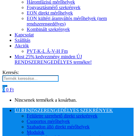
Háromfázisú mérőhelyek
Fogyasztásmérő szekrények
EON direkt mérőhelyek
EON kültéri áramváltós mérőhelyek (nem
rendszerengedélyes)
Kombinált szekrények
Kapcsolat
Szállítás
Akciók
PVT-K-L Á-V-H Fm
Most 25% kedvezmény minden ÚJ
RENDSZERENGEDÉLYES termékre!
Keresés:
0
0
Ft
Nincsenek termékek a kosárban.
ÚJ RENDSZERENGEDÉLYES SZEKRÉNYEK
Felületre szerehető direkt szekrények
Csoportos mérőhelyek
Szabadon álló direkt mérőhelyek
Modulok