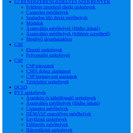
ÚJ RENDSZERENGEDÉLYES SZEKRÉNYEK
Felületre szerehető direkt szekrények
Csoportos mérőhelyek
Szabadon álló direkt mérőhelyek
Modulok
Áramváltós mérőhelyek (földbe ásható)
Áramváltós mérőhelyek (felületre szerelhető)
Meglévő társasházakhoz
CSE
Elosztó szekrények
Felvonulási szekrények
CSP
CSP tokozatok
CSPA doboz alaplappal
CSP horganyzott alaplapok
Távközlési szekrények
OCSD
PVT szekrények
Áramköri és kábelfogadó szekrények
Áramváltós mérőhelyek (földbe ásható)
Csoportos mérőhelyek
DÉMÁSZ engedélyes mérőhelyek
Egyfázisú szekrények
Előfizetős mérőhelyek
Háromfázisú szekrények