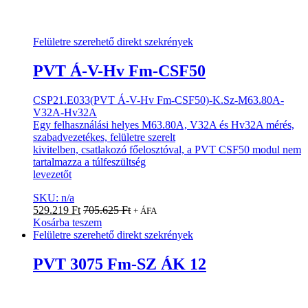
Felületre szerehető direkt szekrények
PVT Á-V-Hv Fm-CSF50
CSP21.E033(PVT Á-V-Hv Fm-CSF50)-K.Sz-M63.80A-
V32A-Hv32A
Egy felhasználási helyes M63.80A, V32A és Hv32A mérés,
szabadvezetékes, felületre szerelt
kivitelben, csatlakozó főelosztóval, a PVT CSF50 modul nem
tartalmazza a túlfeszültség
levezetőt
SKU: n/a
529.219
Ft
705.625
Ft
+ ÁFA
Kosárba teszem
Felületre szerehető direkt szekrények
PVT 3075 Fm-SZ ÁK 12