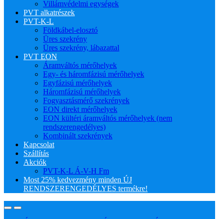
Villámvédelmi egységek
PVT alkatrészek
PVT-K-L
Földkábel-elosztó
Üres szekrény
Üres szekrény, lábazattal
PVT EON
Áramváltós mérőhelyek
Egy- és háromfázisú mérőhelyek
Egyfázisú mérőhelyek
Háromfázisú mérőhelyek
Fogyasztásmérő szekrények
EON direkt mérőhelyek
EON kültéri áramváltós mérőhelyek (nem
rendszerengedélyes)
Kombinált szekrények
Kapcsolat
Szállítás
Akciók
PVT-K-L Á-V-H Fm
Most 25% kedvezmény minden ÚJ
RENDSZERENGEDÉLYES termékre!