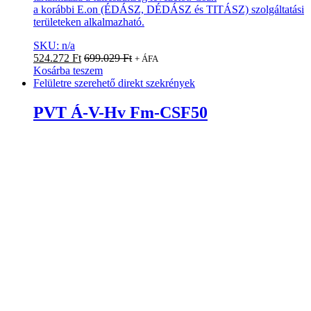
a korábbi E.on (ÉDÁSZ, DÉDÁSZ és TITÁSZ) szolgáltatási
területeken alkalmazható.
SKU: n/a
524.272
Ft
699.029
Ft
+ ÁFA
Kosárba teszem
Felületre szerehető direkt szekrények
PVT Á-V-Hv Fm-CSF50