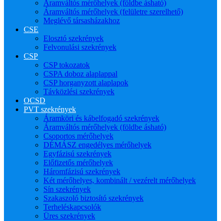
Áramváltós mérőhelyek (földbe ásható)
Áramváltós mérőhelyek (felületre szerelhető)
Meglévő társasházakhoz
CSE
Elosztó szekrények
Felvonulási szekrények
CSP
CSP tokozatok
CSPA doboz alaplappal
CSP horganyzott alaplapok
Távközlési szekrények
OCSD
PVT szekrények
Áramköri és kábelfogadó szekrények
Áramváltós mérőhelyek (földbe ásható)
Csoportos mérőhelyek
DÉMÁSZ engedélyes mérőhelyek
Egyfázisú szekrények
Előfizetős mérőhelyek
Háromfázisú szekrények
Két mérőhelyes, kombinált / vezérelt mérőhelyek
Sín szekrények
Szakaszoló biztosító szekrények
Terheléskapcsolók
Üres szekrények