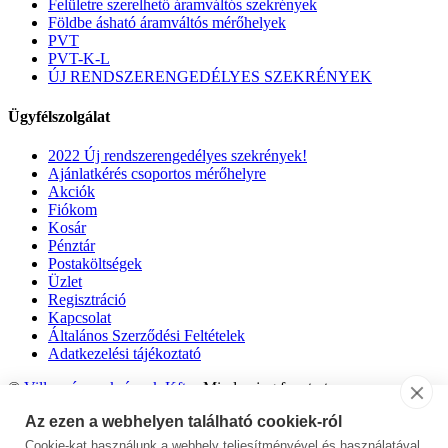
Felületre szerelhető áramváltós szekrények
Földbe ásható áramváltós mérőhelyek
PVT
PVT-K-L
ÚJ RENDSZERENGEDÉLYES SZEKRÉNYEK
Ügyfélszolgálat
2022 Új rendszerengedélyes szekrények!
Ajánlatkérés csoportos mérőhelyre
Akciók
Fiókom
Kosár
Pénztár
Postaköltségek
Üzlet
Regisztráció
Kapcsolat
Általános Szerződési Feltételek
Adatkezelési tájékoztató
©
Villanyóraszekrények Kft.
- Minden jog fenntartva.
Az ezen a webhelyen található cookiek-ról
Cookie-kat használunk a webhely teljesítményével és használatával