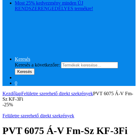
Most 25% kedvezmény minden ÚJ
RENDSZERENGEDÉLYES termékre!
Keresés
Keresés a következőre:
Keresés
0
Kezdőlap
Felületre szerehető direkt szekrények
PVT 6075 Á-V Fm-
Sz KF-3Fi
-
25%
Felületre szerehető direkt szekrények
PVT 6075 Á-V Fm-Sz KF-3Fi