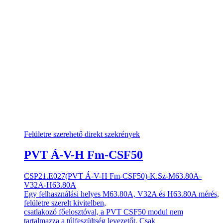
Felületre szerehető direkt szekrények
PVT Á-V-H Fm-CSF50
CSP21.E027(PVT Á-V-H Fm-CSF50)-K.Sz-M63.80A-
V32A-H63.80A
Egy felhasználási helyes M63.80A, V32A és H63.80A mérés,
felületre szerelt kivitelben,
csatlakozó főelosztóval, a PVT CSF50 modul nem
tartalmazza a túlfeszültség levezetőt. Csak