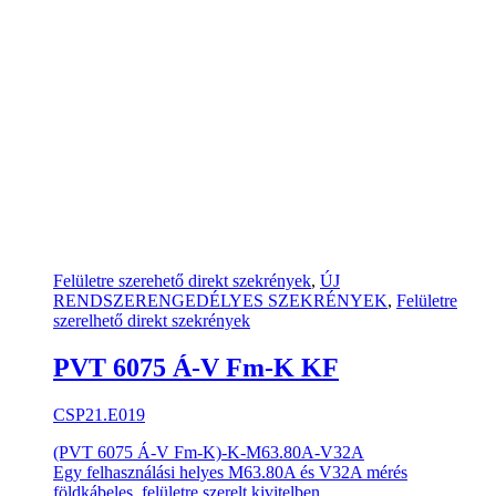
Felületre szerehető direkt szekrények
,
ÚJ
RENDSZERENGEDÉLYES SZEKRÉNYEK
,
Felületre
szerelhető direkt szekrények
PVT 6075 Á-V Fm-K KF
CSP21.E019
(PVT 6075 Á-V Fm-K)-K-M63.80A-V32A
Egy felhasználási helyes M63.80A és V32A mérés
földkábeles, felületre szerelt kivitelben,