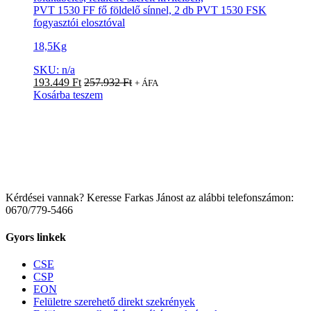
PVT 1530 FF fő földelő sínnel, 2 db PVT 1530 FSK
fogyasztói elosztóval
18,5Kg
SKU: n/a
193.449
Ft
257.932
Ft
+ ÁFA
Kosárba teszem
Kérdései vannak? Keresse Farkas Jánost az alábbi telefonszámon:
0670/779-5466
Gyors linkek
CSE
CSP
EON
Felületre szerehető direkt szekrények