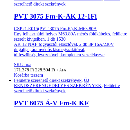
szerelhető direkt szekrények
PVT 3075 Fm-K-ÁK 12-1Fi
CSP21.E015(PVT 3075 Fm-K)-K-M63.80A
Egy felhasználói helyes M63.80A mérés földkábeles, felületre
szerelt kivitelben, 1 db 1530
ÁK 12 NÁF fogyasztói elosztóval, 2 db 3P 16A/230V
dugaljjal, áramvédős kismegszakítóval,
túlfeszültség levezetővel, kompletten vezetékezve
SKU: n/a
171.378
Ft
228.504
Ft
+ ÁFA
Kosárba teszem
Felületre szerehető direkt szekrények
,
ÚJ
RENDSZERENGEDÉLYES SZEKRÉNYEK
,
Felületre
szerelhető direkt szekrények
PVT 6075 Á-V Fm-K KF