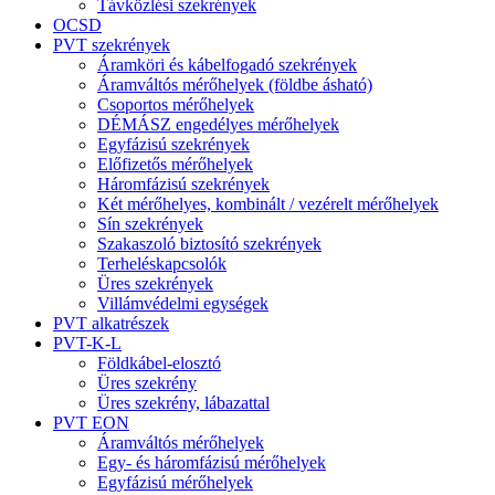
Távközlési szekrények
OCSD
PVT szekrények
Áramköri és kábelfogadó szekrények
Áramváltós mérőhelyek (földbe ásható)
Csoportos mérőhelyek
DÉMÁSZ engedélyes mérőhelyek
Egyfázisú szekrények
Előfizetős mérőhelyek
Háromfázisú szekrények
Két mérőhelyes, kombinált / vezérelt mérőhelyek
Sín szekrények
Szakaszoló biztosító szekrények
Terheléskapcsolók
Üres szekrények
Villámvédelmi egységek
PVT alkatrészek
PVT-K-L
Földkábel-elosztó
Üres szekrény
Üres szekrény, lábazattal
PVT EON
Áramváltós mérőhelyek
Egy- és háromfázisú mérőhelyek
Egyfázisú mérőhelyek