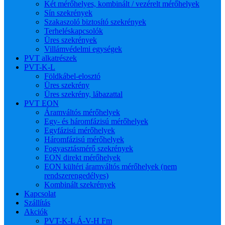
Két mérőhelyes, kombinált / vezérelt mérőhelyek
Sín szekrények
Szakaszoló biztosító szekrények
Terheléskapcsolók
Üres szekrények
Villámvédelmi egységek
PVT alkatrészek
PVT-K-L
Földkábel-elosztó
Üres szekrény
Üres szekrény, lábazattal
PVT EON
Áramváltós mérőhelyek
Egy- és háromfázisú mérőhelyek
Egyfázisú mérőhelyek
Háromfázisú mérőhelyek
Fogyasztásmérő szekrények
EON direkt mérőhelyek
EON kültéri áramváltós mérőhelyek (nem
rendszerengedélyes)
Kombinált szekrények
Kapcsolat
Szállítás
Akciók
PVT-K-L Á-V-H Fm