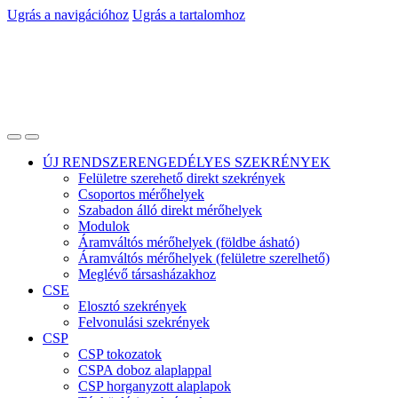
Ugrás a navigációhoz
Ugrás a tartalomhoz
ÚJ RENDSZERENGEDÉLYES SZEKRÉNYEK
Felületre szerehető direkt szekrények
Csoportos mérőhelyek
Szabadon álló direkt mérőhelyek
Modulok
Áramváltós mérőhelyek (földbe ásható)
Áramváltós mérőhelyek (felületre szerelhető)
Meglévő társasházakhoz
CSE
Elosztó szekrények
Felvonulási szekrények
CSP
CSP tokozatok
CSPA doboz alaplappal
CSP horganyzott alaplapok