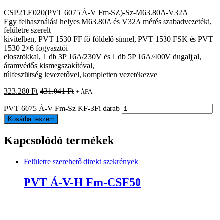
CSP21.E020(PVT 6075 Á-V Fm-SZ)-Sz-M63.80A-V32A
Egy felhasználási helyes M63.80A és V32A mérés szabadvezetéki,
felületre szerelt
kivitelben, PVT 1530 FF fő földelő sínnel, PVT 1530 FSK és PVT
1530 2×6 fogyasztói
elosztókkal, 1 db 3P 16A/230V és 1 db 5P 16A/400V dugaljjal,
áramvédős kismegszakítóval,
túlfeszültség levezetővel, kompletten vezetékezve
323.280
Ft
431.041
Ft
+ ÁFA
PVT 6075 Á-V Fm-Sz KF-3Fi darab
Kosárba teszem
Kapcsolódó termékek
Felületre szerehető direkt szekrények
PVT Á-V-H Fm-CSF50