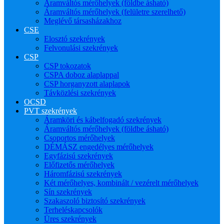
Áramváltós mérőhelyek (földbe ásható)
Áramváltós mérőhelyek (felületre szerelhető)
Meglévő társasházakhoz
CSE
Elosztó szekrények
Felvonulási szekrények
CSP
CSP tokozatok
CSPA doboz alaplappal
CSP horganyzott alaplapok
Távközlési szekrények
OCSD
PVT szekrények
Áramköri és kábelfogadó szekrények
Áramváltós mérőhelyek (földbe ásható)
Csoportos mérőhelyek
DÉMÁSZ engedélyes mérőhelyek
Egyfázisú szekrények
Előfizetős mérőhelyek
Háromfázisú szekrények
Két mérőhelyes, kombinált / vezérelt mérőhelyek
Sín szekrények
Szakaszoló biztosító szekrények
Terheléskapcsolók
Üres szekrények