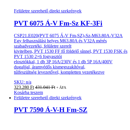
Felületre szerehető direkt szekrények
PVT 6075 Á-V Fm-Sz KF-3Fi
CSP21.E020(PVT 6075 Á-V Fm-SZ)-Sz-M63.80A-V32A
Egy felhasználási helyes M63.80A és V32A mérés
szabadvezetéki, felületre szerelt
kivitelben, PVT 1530 FF fő földelő sínnel, PVT 1530 FSK és
PVT 1530 2×6 fogyasztói
elosztókkal, 1 db 3P 16A/230V és 1 db 5P 16A/400V
dugaljjal, áramvédős kismegszakítóval,
túlfeszültség levezetővel, kompletten vezetékezve
SKU: n/a
323.280
Ft
431.041
Ft
+ ÁFA
Kosárba teszem
Felületre szerehető direkt szekrények
PVT 7590 Á-V-H Fm-SZ