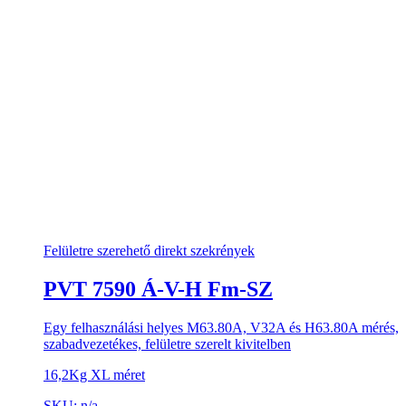
Felületre szerehető direkt szekrények
PVT 7590 Á-V-H Fm-SZ
Egy felhasználási helyes M63.80A, V32A és H63.80A mérés,
szabadvezetékes, felületre szerelt kivitelben
16,2Kg XL méret
SKU: n/a