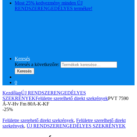
Most 25% kedvezmény minden ÚJ
RENDSZERENGEDÉLYES termékre!
Keresés
Keresés a következőre:
Keresés
0
Kezdőlap
ÚJ RENDSZERENGEDÉLYES
SZEKRÉNYEK
Felületre szerelhető direkt szekrények
PVT 7590
Á-V-Hv Fm 80A-K-KF
-
25%
Felületre szerehető direkt szekrények
,
Felületre szerelhető direkt
szekrények
,
ÚJ RENDSZERENGEDÉLYES SZEKRÉNYEK