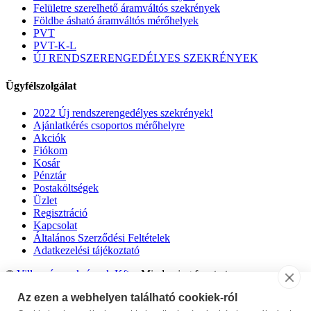
Felületre szerelhető áramváltós szekrények
Földbe ásható áramváltós mérőhelyek
PVT
PVT-K-L
ÚJ RENDSZERENGEDÉLYES SZEKRÉNYEK
Ügyfélszolgálat
2022 Új rendszerengedélyes szekrények!
Ajánlatkérés csoportos mérőhelyre
Akciók
Fiókom
Kosár
Pénztár
Postaköltségek
Üzlet
Regisztráció
Kapcsolat
Általános Szerződési Feltételek
Adatkezelési tájékoztató
©
Villanyóraszekrények Kft.
- Minden jog fenntartva.
Az ezen a webhelyen található cookiek-ról