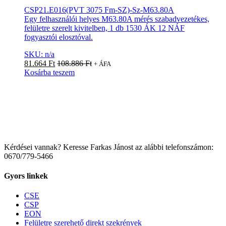
CSP21.E016(PVT 3075 Fm-SZ)-Sz-M63.80A
Egy felhasználói helyes M63.80A mérés szabadvezetékes,
felületre szerelt kivitelben, 1 db 1530 ÁK 12 NÁF
fogyasztói elosztóval.
SKU: n/a
81.664
Ft
108.886
Ft
+ ÁFA
Kosárba teszem
Kérdései vannak? Keresse Farkas Jánost az alábbi telefonszámon:
0670/779-5466
Gyors linkek
CSE
CSP
EON
Felületre szerehető direkt szekrények