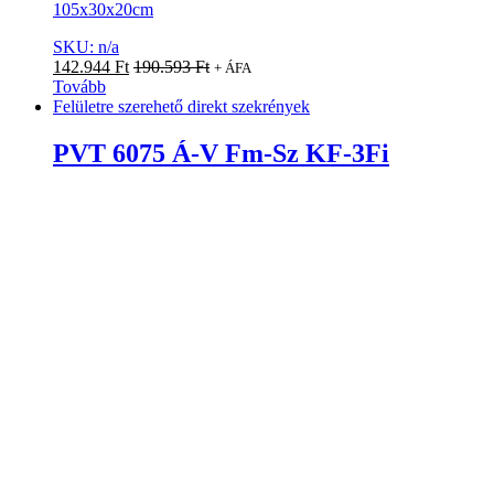
105x30x20cm
SKU: n/a
142.944
Ft
190.593
Ft
+ ÁFA
Tovább
Felületre szerehető direkt szekrények
PVT 6075 Á-V Fm-Sz KF-3Fi