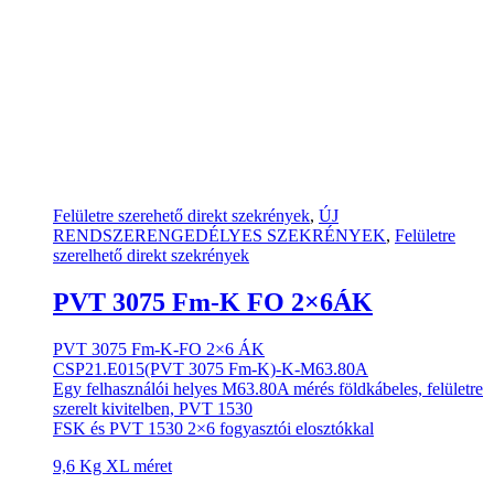
Felületre szerehető direkt szekrények
,
ÚJ
RENDSZERENGEDÉLYES SZEKRÉNYEK
,
Felületre
szerelhető direkt szekrények
PVT 3075 Fm-K FO 2×6ÁK
PVT 3075 Fm-K-FO 2×6 ÁK
CSP21.E015(PVT 3075 Fm-K)-K-M63.80A
Egy felhasználói helyes M63.80A mérés földkábeles, felületre
szerelt kivitelben, PVT 1530
FSK és PVT 1530 2×6 fogyasztói elosztókkal
9,6 Kg XL méret