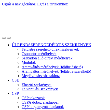
Ugrás a navigációhoz
Ugrás a tartalomhoz
ÚJ RENDSZERENGEDÉLYES SZEKRÉNYEK
Felületre szerehető direkt szekrények
Csoportos mérőhelyek
Szabadon álló direkt mérőhelyek
Modulok
Áramváltós mérőhelyek (földbe ásható)
Áramváltós mérőhelyek (felületre szerelhető)
Meglévő társasházakhoz
CSE
Elosztó szekrények
Felvonulási szekrények
CSP
CSP tokozatok
CSPA doboz alaplappal
CSP horganyzott alaplapok