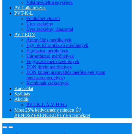
Villámvédelmi egységek
PVT alkatrészek
PVT-K-L
Földkábel-elosztó
Üres szekrény
Üres szekrény, lábazattal
PVT EON
Áramváltós mérőhelyek
Egy- és háromfázisú mérőhelyek
Egyfázisú mérőhelyek
Háromfázisú mérőhelyek
Fogyasztásmérő szekrények
EON direkt mérőhelyek
EON kültéri áramváltós mérőhelyek (nem
rendszerengedélyes)
Kombinált szekrények
Kapcsolat
Szállítás
Akciók
PVT-K-L Á-V-H Fm
Most 25% kedvezmény minden ÚJ
RENDSZERENGEDÉLYES termékre!