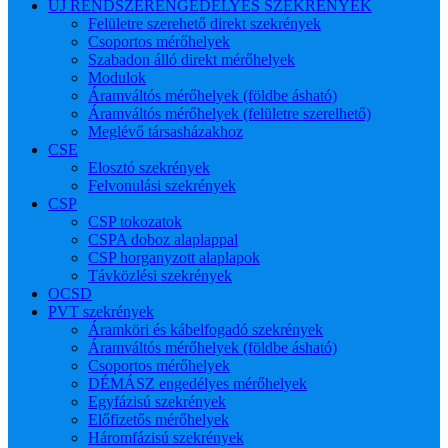
ÚJ RENDSZERENGEDÉLYES SZEKRÉNYEK
Felületre szerehető direkt szekrények
Csoportos mérőhelyek
Szabadon álló direkt mérőhelyek
Modulok
Áramváltós mérőhelyek (földbe ásható)
Áramváltós mérőhelyek (felületre szerelhető)
Meglévő társasházakhoz
CSE
Elosztó szekrények
Felvonulási szekrények
CSP
CSP tokozatok
CSPA doboz alaplappal
CSP horganyzott alaplapok
Távközlési szekrények
OCSD
PVT szekrények
Áramköri és kábelfogadó szekrények
Áramváltós mérőhelyek (földbe ásható)
Csoportos mérőhelyek
DÉMÁSZ engedélyes mérőhelyek
Egyfázisú szekrények
Előfizetős mérőhelyek
Háromfázisú szekrények