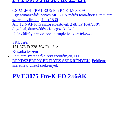
CSP21.E015(PVT 3075 Fm-K)-K-M63.80A
Egy felhasználói helyes M63.80A mérés földkábeles, felületre
szerelt kivitelben, 1 db 1530
ÁK 12 NÁF fogyasztói elosztóval, 2 db 3P 16A/230V
dugaljjal, áramvédős kismegszakítóval,
túlfeszültség levezetővel, kompletten vezetékezve
SKU: n/a
171.378
Ft
228.504
Ft
+ ÁFA
Kosárba teszem
Felületre szerehető direkt szekrények
,
ÚJ
RENDSZERENGEDÉLYES SZEKRÉNYEK
,
Felületre
szerelhető direkt szekrények
PVT 3075 Fm-K FO 2×6ÁK