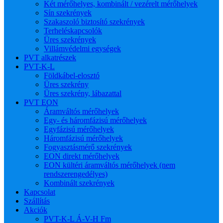
Két mérőhelyes, kombinált / vezérelt mérőhelyek
Sín szekrények
Szakaszoló biztosító szekrények
Terheléskapcsolók
Üres szekrények
Villámvédelmi egységek
PVT alkatrészek
PVT-K-L
Földkábel-elosztó
Üres szekrény
Üres szekrény, lábazattal
PVT EON
Áramváltós mérőhelyek
Egy- és háromfázisú mérőhelyek
Egyfázisú mérőhelyek
Háromfázisú mérőhelyek
Fogyasztásmérő szekrények
EON direkt mérőhelyek
EON kültéri áramváltós mérőhelyek (nem
rendszerengedélyes)
Kombinált szekrények
Kapcsolat
Szállítás
Akciók
PVT-K-L Á-V-H Fm