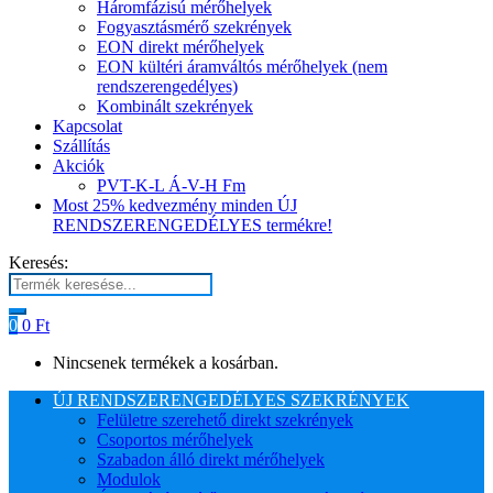
Háromfázisú mérőhelyek
Fogyasztásmérő szekrények
EON direkt mérőhelyek
EON kültéri áramváltós mérőhelyek (nem
rendszerengedélyes)
Kombinált szekrények
Kapcsolat
Szállítás
Akciók
PVT-K-L Á-V-H Fm
Most 25% kedvezmény minden ÚJ
RENDSZERENGEDÉLYES termékre!
Keresés:
0
0
Ft
Nincsenek termékek a kosárban.
ÚJ RENDSZERENGEDÉLYES SZEKRÉNYEK
Felületre szerehető direkt szekrények
Csoportos mérőhelyek
Szabadon álló direkt mérőhelyek
Modulok