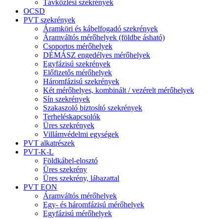
Távközlési szekrények
OCSD
PVT szekrények
Áramköri és kábelfogadó szekrények
Áramváltós mérőhelyek (földbe ásható)
Csoportos mérőhelyek
DÉMÁSZ engedélyes mérőhelyek
Egyfázisú szekrények
Előfizetős mérőhelyek
Háromfázisú szekrények
Két mérőhelyes, kombinált / vezérelt mérőhelyek
Sín szekrények
Szakaszoló biztosító szekrények
Terheléskapcsolók
Üres szekrények
Villámvédelmi egységek
PVT alkatrészek
PVT-K-L
Földkábel-elosztó
Üres szekrény
Üres szekrény, lábazattal
PVT EON
Áramváltós mérőhelyek
Egy- és háromfázisú mérőhelyek
Egyfázisú mérőhelyek