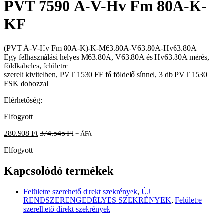
PVT 7590 Á-V-Hv Fm 80A-K-
KF
(PVT Á-V-Hv Fm 80A-K)-K-M63.80A-V63.80A-Hv63.80A
Egy felhasználási helyes M63.80A, V63.80A és Hv63.80A mérés,
földkábeles, felületre
szerelt kivitelben, PVT 1530 FF fő földelő sínnel, 3 db PVT 1530
FSK dobozzal
Elérhetőség:
Elfogyott
280.908
Ft
374.545
Ft
+ ÁFA
Elfogyott
Kapcsolódó termékek
Felületre szerehető direkt szekrények
,
ÚJ
RENDSZERENGEDÉLYES SZEKRÉNYEK
,
Felületre
szerelhető direkt szekrények