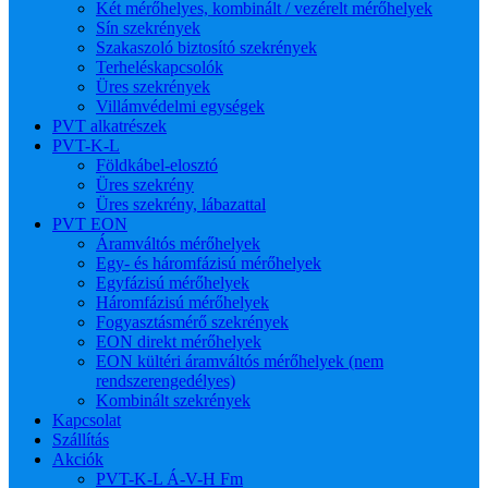
Két mérőhelyes, kombinált / vezérelt mérőhelyek
Sín szekrények
Szakaszoló biztosító szekrények
Terheléskapcsolók
Üres szekrények
Villámvédelmi egységek
PVT alkatrészek
PVT-K-L
Földkábel-elosztó
Üres szekrény
Üres szekrény, lábazattal
PVT EON
Áramváltós mérőhelyek
Egy- és háromfázisú mérőhelyek
Egyfázisú mérőhelyek
Háromfázisú mérőhelyek
Fogyasztásmérő szekrények
EON direkt mérőhelyek
EON kültéri áramváltós mérőhelyek (nem
rendszerengedélyes)
Kombinált szekrények
Kapcsolat
Szállítás
Akciók
PVT-K-L Á-V-H Fm