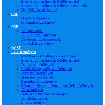
Áramváltós mérőhelyek (földbe ásható)
Áramváltós mérőhelyek (felületre szerelhető)
Meglévő társasházakhoz
CSE
Elosztó szekrények
Felvonulási szekrények
CSP
CSP tokozatok
CSPA doboz alaplappal
CSP horganyzott alaplapok
Távközlési szekrények
OCSD
PVT szekrények
Áramköri és kábelfogadó szekrények
Áramváltós mérőhelyek (földbe ásható)
Csoportos mérőhelyek
DÉMÁSZ engedélyes mérőhelyek
Egyfázisú szekrények
Előfizetős mérőhelyek
Háromfázisú szekrények
Két mérőhelyes, kombinált / vezérelt mérőhelyek
Sín szekrények
Szakaszoló biztosító szekrények
Terheléskapcsolók
Üres szekrények