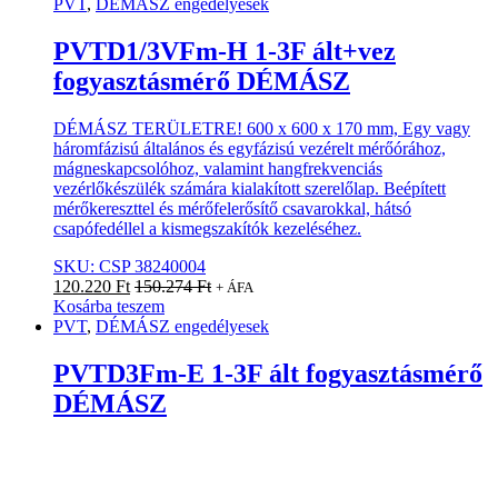
PVT
,
DÉMÁSZ engedélyesek
PVTD1/3VFm-H 1-3F ált+vez
fogyasztásmérő DÉMÁSZ
DÉMÁSZ TERÜLETRE! 600 x 600 x 170 mm, Egy vagy
háromfázisú általános és egyfázisú vezérelt mérőórához,
mágneskapcsolóhoz, valamint hangfrekvenciás
vezérlőkészülék számára kialakított szerelőlap. Beépített
mérőkereszttel és mérőfelerősítő csavarokkal, hátsó
csapófedéllel a kismegszakítók kezeléséhez.
SKU: CSP 38240004
120.220
Ft
150.274
Ft
+ ÁFA
Kosárba teszem
PVT
,
DÉMÁSZ engedélyesek
PVTD3Fm-E 1-3F ált fogyasztásmérő
DÉMÁSZ