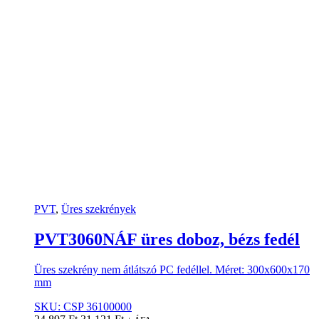
PVT
,
Üres szekrények
PVT3060NÁF üres doboz, bézs fedél
Üres szekrény nem átlátszó PC fedéllel. Méret: 300x600x170
mm
SKU: CSP 36100000