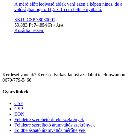
A mérő előtt leolvasó ablak van! ezen a képen nincs, de a
valóságban igen. 11,5 x 15 cm felfelé nyitható.
SKU: CSP 38030001
59.883
Ft
74.854
Ft
+ ÁFA
Kosárba teszem
Kérdései vannak? Keresse Farkas Jánost az alábbi telefonszámon:
0670/779-5466
Gyors linkek
CSE
CSP
EON
Felületre szerehető direkt szekrények
Felületre szerelhető áramváltós szekrények
Földbe ásható áramváltós mérőhelyek