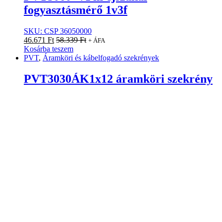
fogyasztásmérő 1v3f
SKU: CSP 36050000
46.671
Ft
58.339
Ft
+ ÁFA
Kosárba teszem
PVT
,
Áramköri és kábelfogadó szekrények
PVT3030ÁK1x12 áramköri szekrény