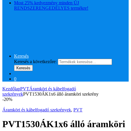
Most 25% kedvezmény minden ÚJ
RENDSZERENGEDÉLYES termékre!
Keresés
Keresés a következőre:
Keresés
0
Kezdőlap
PVT
Áramköri és kábelfogadó
szekrények
PVT1530ÁK1x6 álló áramköri szekrény
-
20%
Áramköri és kábelfogadó szekrények
,
PVT
PVT1530ÁK1x6 álló áramköri