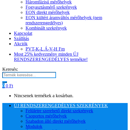
Háromfázisú mérőhelyek
Fogyasztásmérő szekrények
EON direkt mérőhelyek
EON kültéri áramváltós mérőhelyek (nem
rendszerengedélyes)
Kombinált szekrények
Kapcsolat
Szállítás
Akciók
PVT-K-L Á-V-H Fm
Most 25% kedvezmény minden ÚJ
RENDSZERENGEDÉLYES termékre!
Keresés:
0
0
Ft
Nincsenek termékek a kosárban.
ÚJ RENDSZERENGEDÉLYES SZEKRÉNYEK
Felületre szerehető direkt szekrények
Csoportos mérőhelyek
Szabadon álló direkt mérőhelyek
Modulok