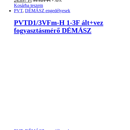
24.897
Ft
31.121
Ft
+ ÁFA
Kosárba teszem
PVT
,
DÉMÁSZ engedélyesek
PVTD1/3VFm-H 1-3F ált+vez
fogyasztásmérő DÉMÁSZ