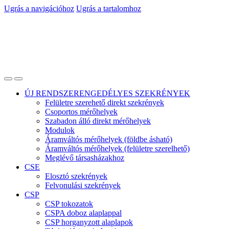
Ugrás a navigációhoz
Ugrás a tartalomhoz
ÚJ RENDSZERENGEDÉLYES SZEKRÉNYEK
Felületre szerehető direkt szekrények
Csoportos mérőhelyek
Szabadon álló direkt mérőhelyek
Modulok
Áramváltós mérőhelyek (földbe ásható)
Áramváltós mérőhelyek (felületre szerelhető)
Meglévő társasházakhoz
CSE
Elosztó szekrények
Felvonulási szekrények
CSP
CSP tokozatok
CSPA doboz alaplappal
CSP horganyzott alaplapok