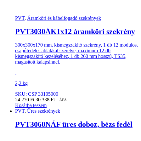
PVT
,
Áramköri és kábelfogadó szekrények
PVT3030ÁK1x12 áramköri szekrény
300x300x170 mm, kismegszakító szekrény, 1 db 12 modulos,
csapófedeles ablakkal szerelve, maximum 12 db
kismegszakító kezeléséhez, 1 db 260 mm hosszú, TS35,
magasított kalapsínnel.
2,2 kg
SKU: CSP 33105000
24.270
Ft
30.338
Ft
+ ÁFA
Kosárba teszem
PVT
,
Üres szekrények
PVT3060NÁF üres doboz, bézs fedél