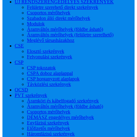
ÚJ RENDSZERENGEDÉLYES SZEKRÉNYEK
Felületre szerehető direkt szekrények
Csoportos mérőhelyek
Szabadon álló direkt mérőhelyek
Modulok
Áramváltós mérőhelyek (földbe ásható)
Áramváltós mérőhelyek (felületre szerelhető)
Meglévő társasházakhoz
CSE
Elosztó szekrények
Felvonulási szekrények
CSP
CSP tokozatok
CSPA doboz alaplappal
CSP horganyzott alaplapok
Távközlési szekrények
OCSD
PVT szekrények
Áramköri és kábelfogadó szekrények
Áramváltós mérőhelyek (földbe ásható)
Csoportos mérőhelyek
DÉMÁSZ engedélyes mérőhelyek
Egyfázisú szekrények
Előfizetős mérőhelyek
Háromfázisú szekrények