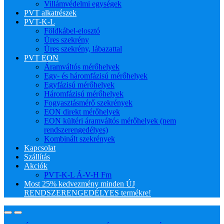
Villámvédelmi egységek
PVT alkatrészek
PVT-K-L
Földkábel-elosztó
Üres szekrény
Üres szekrény, lábazattal
PVT EON
Áramváltós mérőhelyek
Egy- és háromfázisú mérőhelyek
Egyfázisú mérőhelyek
Háromfázisú mérőhelyek
Fogyasztásmérő szekrények
EON direkt mérőhelyek
EON kültéri áramváltós mérőhelyek (nem
rendszerengedélyes)
Kombinált szekrények
Kapcsolat
Szállítás
Akciók
PVT-K-L Á-V-H Fm
Most 25% kedvezmény minden ÚJ
RENDSZERENGEDÉLYES termékre!