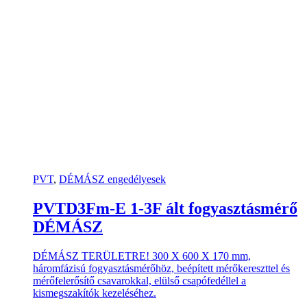
PVT
,
DÉMÁSZ engedélyesek
PVTD3Fm-E 1-3F ált fogyasztásmérő
DÉMÁSZ
DÉMÁSZ TERÜLETRE! 300 X 600 X 170 mm,
háromfázisú fogyasztásmérőhöz, beépített mérőkereszttel és
mérőfelerősítő csavarokkal, elülső csapófedéllel a
kismegszakítók kezeléséhez.