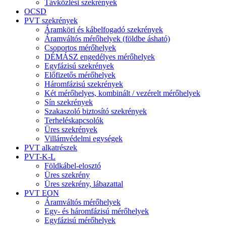
Távközlési szekrények
OCSD
PVT szekrények
Áramköri és kábelfogadó szekrények
Áramváltós mérőhelyek (földbe ásható)
Csoportos mérőhelyek
DÉMÁSZ engedélyes mérőhelyek
Egyfázisú szekrények
Előfizetős mérőhelyek
Háromfázisú szekrények
Két mérőhelyes, kombinált / vezérelt mérőhelyek
Sín szekrények
Szakaszoló biztosító szekrények
Terheléskapcsolók
Üres szekrények
Villámvédelmi egységek
PVT alkatrészek
PVT-K-L
Földkábel-elosztó
Üres szekrény
Üres szekrény, lábazattal
PVT EON
Áramváltós mérőhelyek
Egy- és háromfázisú mérőhelyek
Egyfázisú mérőhelyek