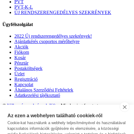
PVT
PVT-K-L
ÚJ RENDSZERENGEDÉLYES SZEKRÉNYEK
Ügyfélszolgálat
2022 Új rendszerengedélyes szekrények!
Ajánlatkérés csoportos mérőhelyre
Akciók
Fiókom
Kosár
Pénztár
Postaköltségek
Üzlet
Regisztráció
Kapcsolat
Általános Szerződési Feltételek
Adatkezelési tájékoztató
©
Villanyóraszekrények Kft.
- Minden jog fenntartva.
Az ezen a webhelyen található cookiek-ról
Cookie-kat használunk a webhely teljesítményével és használatával
kapcsolatos információk gyűjtésére és elemzésére, a közösségi