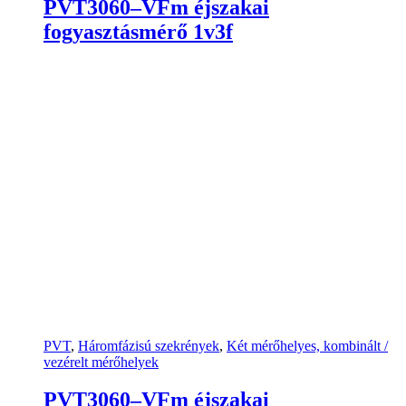
PVT3060–VFm éjszakai
fogyasztásmérő 1v3f
PVT
,
Háromfázisú szekrények
,
Két mérőhelyes, kombinált /
vezérelt mérőhelyek
PVT3060–VFm éjszakai