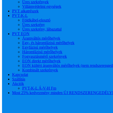
Üres szekrények
Villámvédelmi egységek
PVT alkatrészek
PVT-K-L
Földkábel-elosztó
Üres szekrény
Üres szekrény, lábazattal
PVT EON
Áramváltós mérőhelyek
Egy- és háromfázisú mérőhelyek
Egyfázisú mérőhelyek
Háromfázisú mérőhelyek
Fogyasztásmérő szekrények
EON direkt mérőhelyek
EON kültéri áramváltós mérőhelyek (nem rendszerenged
Kombinált szekrények
Kapcsolat
Szállítás
Akciók
PVT-K-L Á-V-H Fm
Most 25% kedvezmény minden ÚJ RENDSZERENGEDÉLYES