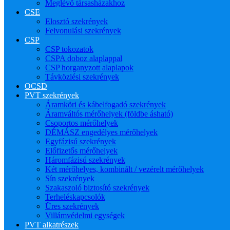
Meglévő társasházakhoz
CSE
Elosztó szekrények
Felvonulási szekrények
CSP
CSP tokozatok
CSPA doboz alaplappal
CSP horganyzott alaplapok
Távközlési szekrények
OCSD
PVT szekrények
Áramköri és kábelfogadó szekrények
Áramváltós mérőhelyek (földbe ásható)
Csoportos mérőhelyek
DÉMÁSZ engedélyes mérőhelyek
Egyfázisú szekrények
Előfizetős mérőhelyek
Háromfázisú szekrények
Két mérőhelyes, kombinált / vezérelt mérőhelyek
Sín szekrények
Szakaszoló biztosító szekrények
Terheléskapcsolók
Üres szekrények
Villámvédelmi egységek
PVT alkatrészek