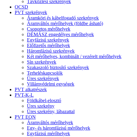
Távközlési szekrények
OCSD
PVT szekrények
Áramköri és kábelfogadó szekrények
Áramváltós mérőhelyek (földbe ásható)
Csoportos mérőhelyek
DÉMÁSZ engedélyes mérőhelyek
Egyfázisú szekrények
Előfizetős mérőhelyek
Háromfázisú szekrények
Két mérőhelyes, kombinált / vezérelt mérőhelyek
Sín szekrények
Szakaszoló biztosító szekrények
Terheléskapcsolók
Üres szekrények
Villámvédelmi egységek
PVT alkatrészek
PVT-K-L
Földkábel-elosztó
Üres szekrény
Üres szekrény, lábazattal
PVT EON
Áramváltós mérőhelyek
Egy- és háromfázisú mérőhelyek
Egyfázisú mérőhelyek