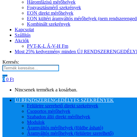
Háromfázisú mérőhelyek
Fogyasztásmérő szekrények
EON direkt mérőhelyek
EON kültéri áramváltós mérőhelyek (nem rendszerenged
Kombinált szekrények
Kapcsolat
Szállítás
Akciók
PVT-K-L Á-V-H Fm
Most 25% kedvezmény minden ÚJ RENDSZERENGEDÉLYES
Keresés:
0
0
Ft
Nincsenek termékek a kosárban.
ÚJ RENDSZERENGEDÉLYES SZEKRÉNYEK
Felületre szerehető direkt szekrények
Csoportos mérőhelyek
Szabadon álló direkt mérőhelyek
Modulok
Áramváltós mérőhelyek (földbe ásható)
Áramváltós mérőhelyek (felületre szerelhető)