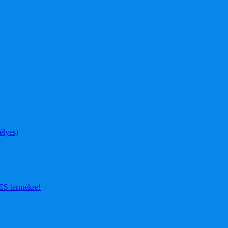
élyes)
 termékre!