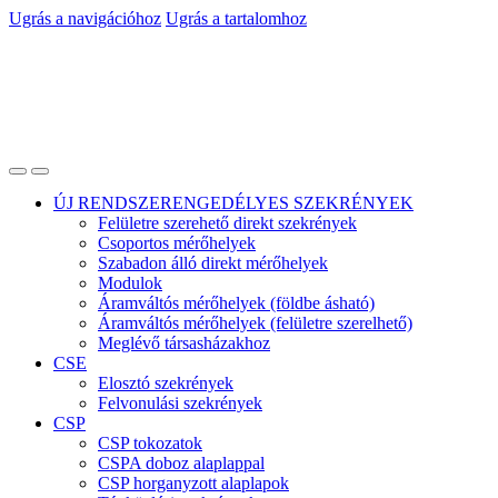
Ugrás a navigációhoz
Ugrás a tartalomhoz
ÚJ RENDSZERENGEDÉLYES SZEKRÉNYEK
Felületre szerehető direkt szekrények
Csoportos mérőhelyek
Szabadon álló direkt mérőhelyek
Modulok
Áramváltós mérőhelyek (földbe ásható)
Áramváltós mérőhelyek (felületre szerelhető)
Meglévő társasházakhoz
CSE
Elosztó szekrények
Felvonulási szekrények
CSP
CSP tokozatok
CSPA doboz alaplappal
CSP horganyzott alaplapok