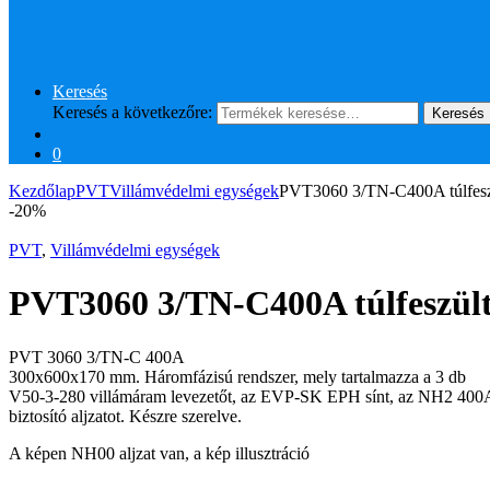
Keresés
Keresés a következőre:
Keresés
0
Kezdőlap
PVT
Villámvédelmi egységek
PVT3060 3/TN-C400A túlfesz
-
20%
PVT
,
Villámvédelmi egységek
PVT3060 3/TN-C400A túlfeszült
PVT 3060 3/TN-C 400A
300x600x170 mm. Háromfázisú rendszer, mely tartalmazza a 3 db
V50-3-280 villámáram levezetőt, az EVP-SK EPH sínt, az NH2 400
biztosító aljzatot. Készre szerelve.
A képen NH00 aljzat van, a kép illusztráció