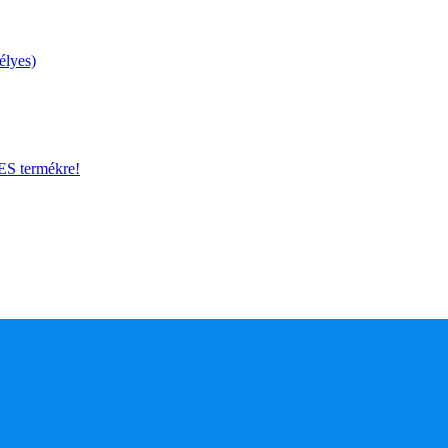
élyes)
 termékre!