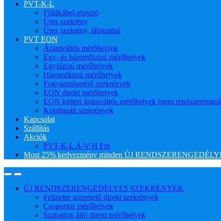
PVT-K-L
Földkábel-elosztó
Üres szekrény
Üres szekrény, lábazattal
PVT EON
Áramváltós mérőhelyek
Egy- és háromfázisú mérőhelyek
Egyfázisú mérőhelyek
Háromfázisú mérőhelyek
Fogyasztásmérő szekrények
EON direkt mérőhelyek
EON kültéri áramváltós mérőhelyek (nem rendszerenged
Kombinált szekrények
Kapcsolat
Szállítás
Akciók
PVT-K-L Á-V-H Fm
Most 25% kedvezmény minden ÚJ RENDSZERENGEDÉLYES
ÚJ RENDSZERENGEDÉLYES SZEKRÉNYEK
Felületre szerehető direkt szekrények
Csoportos mérőhelyek
Szabadon álló direkt mérőhelyek