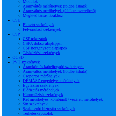
Modulok
Áramváltós mérőhelyek (földbe ásható)
Áramváltós mérőhelyek (felületre szerelhető)
Meglévő társasházakhoz
CSE
Elosztó szekrények
Felvonulási szekrények
CSP
CSP tokozatok
CSPA doboz alaplappal
CSP horganyzott alaplapok
Távközlési szekrények
OCSD
PVT szekrények
Áramköri és kábelfogadó szekrények
Áramváltós mérőhelyek (földbe ásható)
Csoportos mérőhelyek
DÉMÁSZ engedélyes mérőhelyek
Egyfázisú szekrények
Előfizetős mérőhelyek
Háromfázisú szekrények
Két mérőhelyes, kombinált / vezérelt mérőhelyek
Sín szekrények
Szakaszoló biztosító szekrények
Terheléskapcsolók