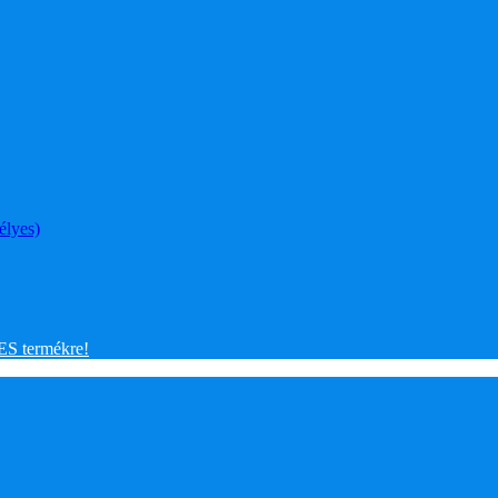
élyes)
 termékre!