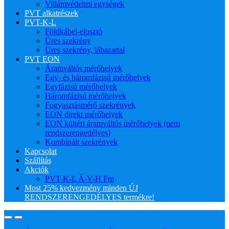
Villámvédelmi egységek
PVT alkatrészek
PVT-K-L
Földkábel-elosztó
Üres szekrény
Üres szekrény, lábazattal
PVT EON
Áramváltós mérőhelyek
Egy- és háromfázisú mérőhelyek
Egyfázisú mérőhelyek
Háromfázisú mérőhelyek
Fogyasztásmérő szekrények
EON direkt mérőhelyek
EON kültéri áramváltós mérőhelyek (nem
rendszerengedélyes)
Kombinált szekrények
Kapcsolat
Szállítás
Akciók
PVT-K-L Á-V-H Fm
Most 25% kedvezmény minden ÚJ
RENDSZERENGEDÉLYES termékre!