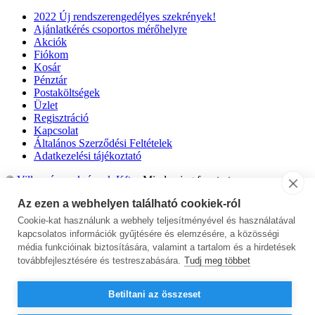
2022 Új rendszerengedélyes szekrények!
Ajánlatkérés csoportos mérőhelyre
Akciók
Fiókom
Kosár
Pénztár
Postaköltségek
Üzlet
Regisztráció
Kapcsolat
Általános Szerződési Feltételek
Adatkezelési tájékoztató
©
Villanyóraszekrények Kft.
- Minden jog fenntartva.
Az ezen a webhelyen található cookiek-ról
Cookie-kat használunk a webhely teljesítményével és használatával
kapcsolatos információk gyűjtésére és elemzésére, a közösségi
média funkcióinak biztosítására, valamint a tartalom és a hirdetések
továbbfejlesztésére és testreszabására.
Tudj meg többet
Betiltani az összeset
Kérdései vannak? Keresse Farkas Jánost az alábbi telefonszámon: