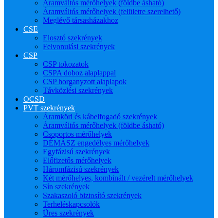
Áramváltós mérőhelyek (földbe ásható)
Áramváltós mérőhelyek (felületre szerelhető)
Meglévő társasházakhoz
CSE
Elosztó szekrények
Felvonulási szekrények
CSP
CSP tokozatok
CSPA doboz alaplappal
CSP horganyzott alaplapok
Távközlési szekrények
OCSD
PVT szekrények
Áramköri és kábelfogadó szekrények
Áramváltós mérőhelyek (földbe ásható)
Csoportos mérőhelyek
DÉMÁSZ engedélyes mérőhelyek
Egyfázisú szekrények
Előfizetős mérőhelyek
Háromfázisú szekrények
Két mérőhelyes, kombinált / vezérelt mérőhelyek
Sín szekrények
Szakaszoló biztosító szekrények
Terheléskapcsolók
Üres szekrények