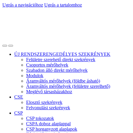
Ugrás a navigációhoz
Ugrás a tartalomhoz
ÚJ RENDSZERENGEDÉLYES SZEKRÉNYEK
Felületre szerehető direkt szekrények
Csoportos mérőhelyek
Szabadon álló direkt mérőhelyek
Modulok
Áramváltós mérőhelyek (földbe ásható)
Áramváltós mérőhelyek (felületre szerelhető)
Meglévő társasházakhoz
CSE
Elosztó szekrények
Felvonulási szekrények
CSP
CSP tokozatok
CSPA doboz alaplappal
CSP horganyzott alaplapok