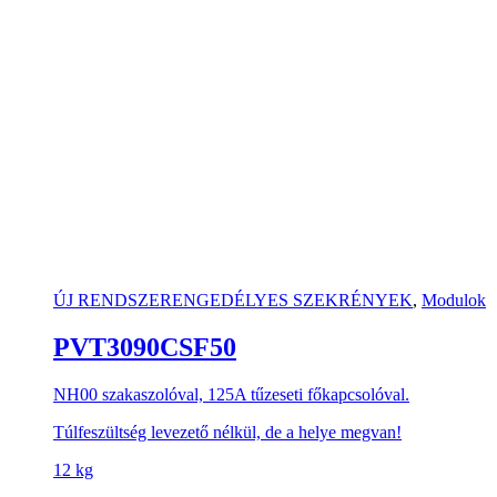
ÚJ RENDSZERENGEDÉLYES SZEKRÉNYEK
,
Modulok
PVT3090CSF50
NH00 szakaszolóval, 125A tűzeseti főkapcsolóval.
Túlfeszültség levezető nélkül, de a helye megvan!
12 kg