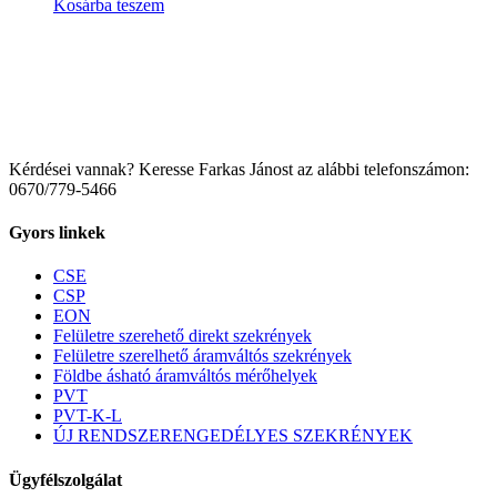
Kosárba teszem
Kérdései vannak? Keresse Farkas Jánost az alábbi telefonszámon:
0670/779-5466
Gyors linkek
CSE
CSP
EON
Felületre szerehető direkt szekrények
Felületre szerelhető áramváltós szekrények
Földbe ásható áramváltós mérőhelyek
PVT
PVT-K-L
ÚJ RENDSZERENGEDÉLYES SZEKRÉNYEK
Ügyfélszolgálat