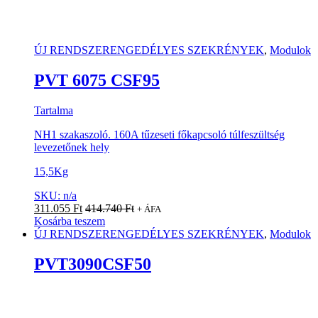
ÚJ RENDSZERENGEDÉLYES SZEKRÉNYEK
,
Modulok
PVT 6075 CSF95
Tartalma
NH1 szakaszoló. 160A tűzeseti főkapcsoló túlfeszültség
levezetőnek hely
15,5Kg
SKU: n/a
311.055
Ft
414.740
Ft
+ ÁFA
Kosárba teszem
ÚJ RENDSZERENGEDÉLYES SZEKRÉNYEK
,
Modulok
PVT3090CSF50