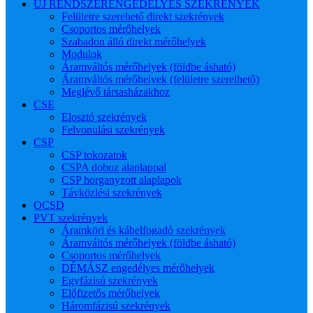
ÚJ RENDSZERENGEDÉLYES SZEKRÉNYEK
Felületre szerehető direkt szekrények
Csoportos mérőhelyek
Szabadon álló direkt mérőhelyek
Modulok
Áramváltós mérőhelyek (földbe ásható)
Áramváltós mérőhelyek (felületre szerelhető)
Meglévő társasházakhoz
CSE
Elosztó szekrények
Felvonulási szekrények
CSP
CSP tokozatok
CSPA doboz alaplappal
CSP horganyzott alaplapok
Távközlési szekrények
OCSD
PVT szekrények
Áramköri és kábelfogadó szekrények
Áramváltós mérőhelyek (földbe ásható)
Csoportos mérőhelyek
DÉMÁSZ engedélyes mérőhelyek
Egyfázisú szekrények
Előfizetős mérőhelyek
Háromfázisú szekrények