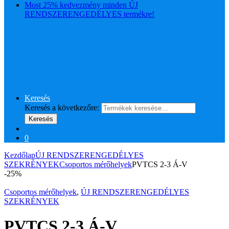
Most 25% kedvezmény minden ÚJ
RENDSZERENGEDÉLYES termékre!
Keresés
Keresés a következőre:
Keresés
0
Kezdőlap
ÚJ RENDSZERENGEDÉLYES
SZEKRÉNYEK
Csoportos mérőhelyek
PVTCS 2-3 Á-V
-
25%
Csoportos mérőhelyek
,
ÚJ RENDSZERENGEDÉLYES
SZEKRÉNYEK
PVTCS 2-3 Á-V