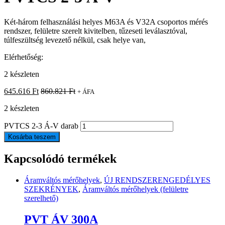
Két-három felhasználási helyes M63A és V32A csoportos mérés
rendszer, felületre szerelt kivitelben, tűzeseti leválasztóval,
túlfeszültség levezető nélkül, csak helye van,
Elérhetőség:
2 készleten
645.616
Ft
860.821
Ft
+ ÁFA
2 készleten
PVTCS 2-3 Á-V darab
Kosárba teszem
Kapcsolódó termékek
Áramváltós mérőhelyek
,
ÚJ RENDSZERENGEDÉLYES
SZEKRÉNYEK
,
Áramváltós mérőhelyek (felületre
szerelhető)
PVT ÁV 300A