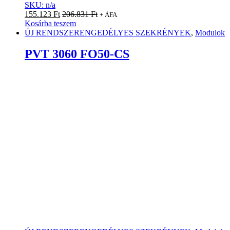
SKU: n/a
155.123
Ft
206.831
Ft
+ ÁFA
Kosárba teszem
ÚJ RENDSZERENGEDÉLYES SZEKRÉNYEK
,
Modulok
PVT 3060 FO50-CS