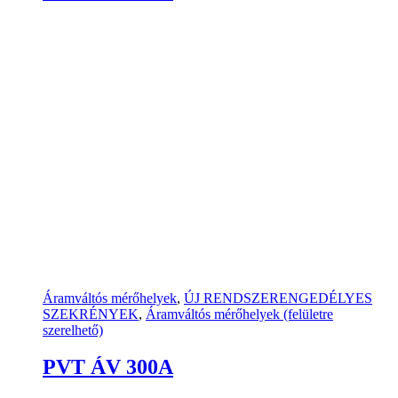
Áramváltós mérőhelyek
,
ÚJ RENDSZERENGEDÉLYES
SZEKRÉNYEK
,
Áramváltós mérőhelyek (felületre
szerelhető)
PVT ÁV 300A