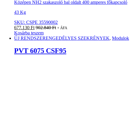
Középen NH2 szakaszoló bal oldalt 400 amperes főkapcsoló
43 Kg
SKU: CSPE 35590002
677.130
Ft
902.840
Ft
+ ÁFA
Kosárba teszem
ÚJ RENDSZERENGEDÉLYES SZEKRÉNYEK
,
Modulok
PVT 6075 CSF95