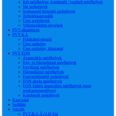
Két mérőhelyes, kombinált / vezérelt mérőhelyek
Sín szekrények
Szakaszoló biztosító szekrények
Terheléskapcsolók
Üres szekrények
Villámvédelmi egységek
PVT alkatrészek
PVT-K-L
Földkábel-elosztó
Üres szekrény
Üres szekrény, lábazattal
PVT EON
Áramváltós mérőhelyek
Egy- és háromfázisú mérőhelyek
Egyfázisú mérőhelyek
Háromfázisú mérőhelyek
Fogyasztásmérő szekrények
EON direkt mérőhelyek
EON kültéri áramváltós mérőhelyek (nem
rendszerengedélyes)
Kombinált szekrények
Kapcsolat
Szállítás
Akciók
PVT-K-L Á-V-H Fm