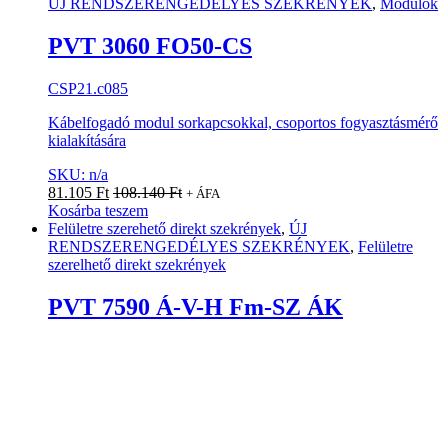
ÚJ RENDSZERENGEDÉLYES SZEKRÉNYEK
,
Modulok
PVT 3060 FO50-CS
CSP21.c085
Kábelfogadó modul sorkapcsokkal, csoportos fogyasztásmérő
kialakítására
SKU: n/a
81.105
Ft
108.140
Ft
+ ÁFA
Kosárba teszem
Felületre szerehető direkt szekrények
,
ÚJ
RENDSZERENGEDÉLYES SZEKRÉNYEK
,
Felületre
szerelhető direkt szekrények
PVT 7590 Á-V-H Fm-SZ ÁK