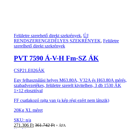
Felületre szerehető direkt szekrények
,
ÚJ
RENDSZERENGEDÉLYES SZEKRÉNYEK
,
Felületre
szerelhető direkt szekrények
PVT 7590 Á-V-H Fm-SZ ÁK
CSP21.E026ÁK
Egy felhasználási helyes M63.80A, V32A és H63.80A mérés,
szabadvezetékes, felületre szerelt kivitelben, 3 db 1530 ÁK
1×12 elosztóval
FF csatlakozó rajta van (a kép régi ezért nem látszik)
20Kg XL méret
SKU: n/a
271.306
Ft
361.742
Ft
+ ÁFA