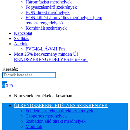
Háromfázisú mérőhelyek
Fogyasztásmérő szekrények
EON direkt mérőhelyek
EON kültéri áramváltós mérőhelyek (nem
rendszerengedélyes)
Kombinált szekrények
Kapcsolat
Szállítás
Akciók
PVT-K-L Á-V-H Fm
Most 25% kedvezmény minden ÚJ
RENDSZERENGEDÉLYES termékre!
Keresés:
0
0
Ft
Nincsenek termékek a kosárban.
ÚJ RENDSZERENGEDÉLYES SZEKRÉNYEK
Felületre szerehető direkt szekrények
Csoportos mérőhelyek
Szabadon álló direkt mérőhelyek
Modulok