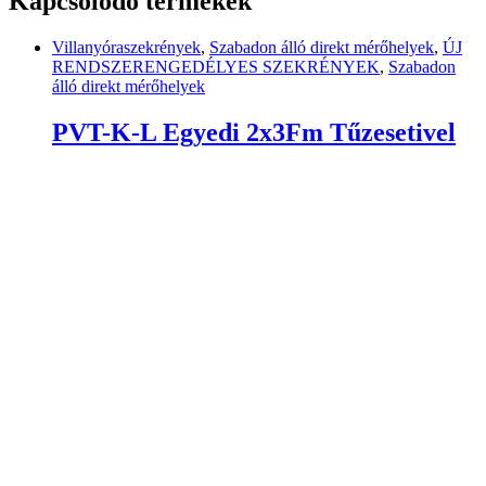
Kapcsolódó termékek
Villanyóraszekrények
,
Szabadon álló direkt mérőhelyek
,
ÚJ
RENDSZERENGEDÉLYES SZEKRÉNYEK
,
Szabadon
álló direkt mérőhelyek
PVT-K-L Egyedi 2x3Fm Tűzesetivel