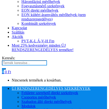
Háromfázisú mérőhelyek
Fogyasztásmérő szekrények
EON direkt mérőhelyek
EON kültéri áramváltós mérőhelyek (nem
rendszerengedélyes)
Kombinált szekrények
Kapcsolat
Szállítás
Akciók
PVT-K-L Á-V-H Fm
Most 25% kedvezmény minden ÚJ
RENDSZERENGEDÉLYES termékre!
Keresés:
0
0
Ft
Nincsenek termékek a kosárban.
ÚJ RENDSZERENGEDÉLYES SZEKRÉNYEK
Felületre szerehető direkt szekrények
Csoportos mérőhelyek
Szabadon álló direkt mérőhelyek
Modulok