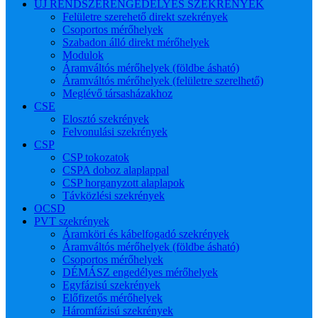
ÚJ RENDSZERENGEDÉLYES SZEKRÉNYEK
Felületre szerehető direkt szekrények
Csoportos mérőhelyek
Szabadon álló direkt mérőhelyek
Modulok
Áramváltós mérőhelyek (földbe ásható)
Áramváltós mérőhelyek (felületre szerelhető)
Meglévő társasházakhoz
CSE
Elosztó szekrények
Felvonulási szekrények
CSP
CSP tokozatok
CSPA doboz alaplappal
CSP horganyzott alaplapok
Távközlési szekrények
OCSD
PVT szekrények
Áramköri és kábelfogadó szekrények
Áramváltós mérőhelyek (földbe ásható)
Csoportos mérőhelyek
DÉMÁSZ engedélyes mérőhelyek
Egyfázisú szekrények
Előfizetős mérőhelyek
Háromfázisú szekrények