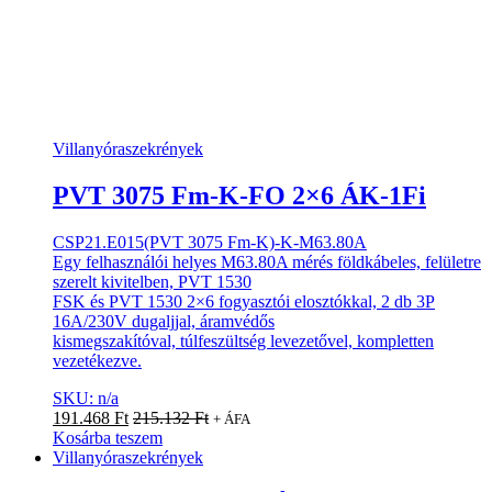
Villanyóraszekrények
PVT 3075 Fm-K-FO 2×6 ÁK-1Fi
CSP21.E015(PVT 3075 Fm-K)-K-M63.80A
Egy felhasználói helyes M63.80A mérés földkábeles, felületre
szerelt kivitelben, PVT 1530
FSK és PVT 1530 2×6 fogyasztói elosztókkal, 2 db 3P
16A/230V dugaljjal, áramvédős
kismegszakítóval, túlfeszültség levezetővel, kompletten
vezetékezve.
SKU: n/a
191.468
Ft
215.132
Ft
+ ÁFA
Kosárba teszem
Villanyóraszekrények