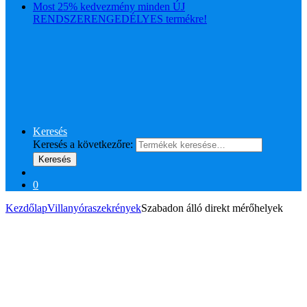
Most 25% kedvezmény minden ÚJ
RENDSZERENGEDÉLYES termékre!
Keresés
Keresés a következőre:
Keresés
0
Kezdőlap
Villanyóraszekrények
Szabadon álló direkt mérőhelyek