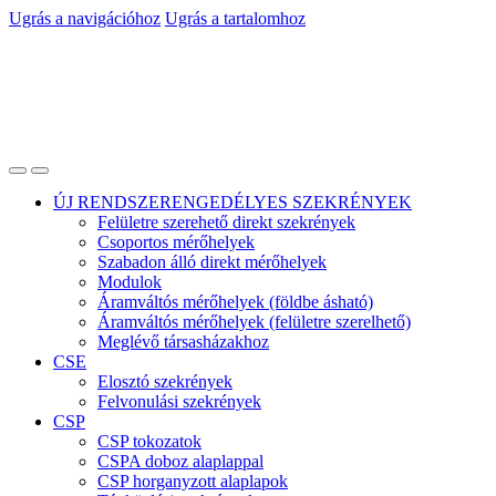
Ugrás a navigációhoz
Ugrás a tartalomhoz
ÚJ RENDSZERENGEDÉLYES SZEKRÉNYEK
Felületre szerehető direkt szekrények
Csoportos mérőhelyek
Szabadon álló direkt mérőhelyek
Modulok
Áramváltós mérőhelyek (földbe ásható)
Áramváltós mérőhelyek (felületre szerelhető)
Meglévő társasházakhoz
CSE
Elosztó szekrények
Felvonulási szekrények
CSP
CSP tokozatok
CSPA doboz alaplappal
CSP horganyzott alaplapok