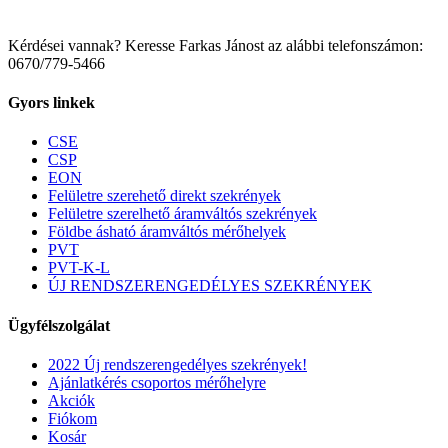
Kérdései vannak? Keresse Farkas Jánost az alábbi telefonszámon:
0670/779-5466
Gyors linkek
CSE
CSP
EON
Felületre szerehető direkt szekrények
Felületre szerelhető áramváltós szekrények
Földbe ásható áramváltós mérőhelyek
PVT
PVT-K-L
ÚJ RENDSZERENGEDÉLYES SZEKRÉNYEK
Ügyfélszolgálat
2022 Új rendszerengedélyes szekrények!
Ajánlatkérés csoportos mérőhelyre
Akciók
Fiókom
Kosár