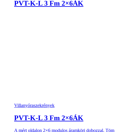
PVT-K-L 3 Fm 2×6ÁK
Villanyóraszekrények
PVT-K-L 3 Fm 2×6ÁK
A mért oldalon 2×6 modulos áramköri dobozzal. Töm