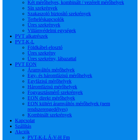
Két mérőhelyes, kombinált / vezérelt mérőhelyek
Sín szekrények
Szakaszoló biztosító szekrények
Terheléskapcsolók
Üres szekrények
Villámvédelmi egységek
PVT alkatrészek
PVT-K-L
Földkábel-elosztó
Üres szekrény
Üres szekrény, lábazattal
PVT EON
Áramváltós mérőhelyek
Egy- és háromfázisú mérőhelyek
Egyfázisú mérőhelyek
Háromfázisú mérőhelyek
Fogyasztásmérő szekrények
EON direkt mérőhelyek
EON kültéri áramváltós mérőhelyek (nem
rendszerengedélyes)
Kombinált szekrények
Kapcsolat
Szállítás
Akciók
PVT-K-L Á-V-H Fm