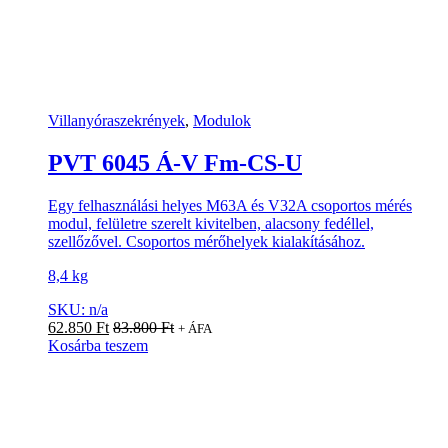
Villanyóraszekrények
,
Modulok
PVT 6045 Á-V Fm-CS-U
Egy felhasználási helyes M63A és V32A csoportos mérés
modul, felületre szerelt kivitelben, alacsony fedéllel,
szellőzővel. Csoportos mérőhelyek kialakításához.
8,4 kg
SKU: n/a
62.850
Ft
83.800
Ft
+ ÁFA
Kosárba teszem