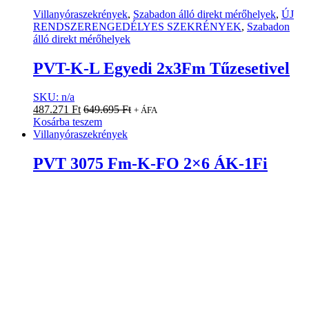
Villanyóraszekrények
,
Szabadon álló direkt mérőhelyek
,
ÚJ
RENDSZERENGEDÉLYES SZEKRÉNYEK
,
Szabadon
álló direkt mérőhelyek
PVT-K-L Egyedi 2x3Fm Tűzesetivel
SKU: n/a
487.271
Ft
649.695
Ft
+ ÁFA
Kosárba teszem
Villanyóraszekrények
PVT 3075 Fm-K-FO 2×6 ÁK-1Fi