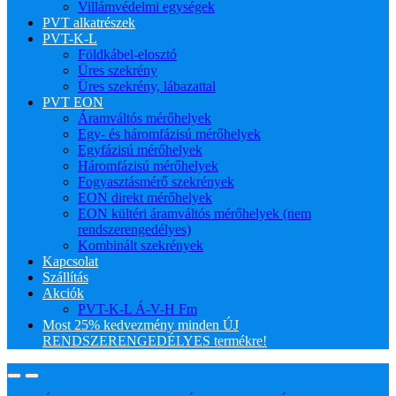
Villámvédelmi egységek
PVT alkatrészek
PVT-K-L
Földkábel-elosztó
Üres szekrény
Üres szekrény, lábazattal
PVT EON
Áramváltós mérőhelyek
Egy- és háromfázisú mérőhelyek
Egyfázisú mérőhelyek
Háromfázisú mérőhelyek
Fogyasztásmérő szekrények
EON direkt mérőhelyek
EON kültéri áramváltós mérőhelyek (nem
rendszerengedélyes)
Kombinált szekrények
Kapcsolat
Szállítás
Akciók
PVT-K-L Á-V-H Fm
Most 25% kedvezmény minden ÚJ
RENDSZERENGEDÉLYES termékre!