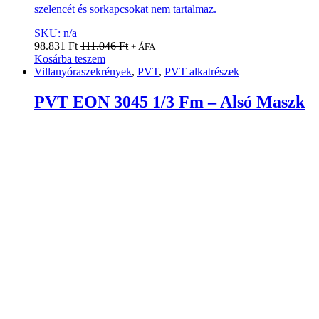
szelencét és sorkapcsokat nem tartalmaz.
SKU: n/a
98.831
Ft
111.046
Ft
+ ÁFA
Kosárba teszem
Villanyóraszekrények
,
PVT
,
PVT alkatrészek
PVT EON 3045 1/3 Fm – Alsó Maszk