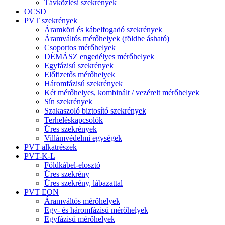
Távközlési szekrények
OCSD
PVT szekrények
Áramköri és kábelfogadó szekrények
Áramváltós mérőhelyek (földbe ásható)
Csoportos mérőhelyek
DÉMÁSZ engedélyes mérőhelyek
Egyfázisú szekrények
Előfizetős mérőhelyek
Háromfázisú szekrények
Két mérőhelyes, kombinált / vezérelt mérőhelyek
Sín szekrények
Szakaszoló biztosító szekrények
Terheléskapcsolók
Üres szekrények
Villámvédelmi egységek
PVT alkatrészek
PVT-K-L
Földkábel-elosztó
Üres szekrény
Üres szekrény, lábazattal
PVT EON
Áramváltós mérőhelyek
Egy- és háromfázisú mérőhelyek
Egyfázisú mérőhelyek