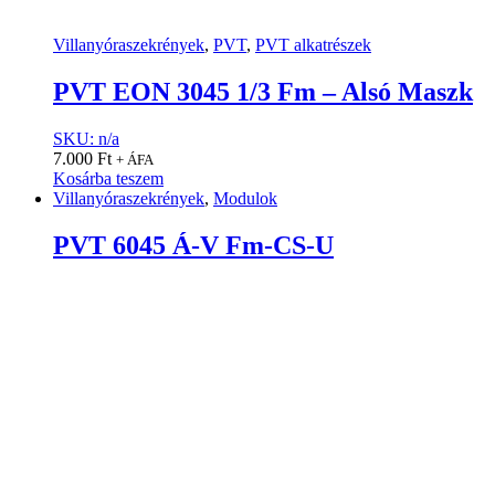
Villanyóraszekrények
,
PVT
,
PVT alkatrészek
PVT EON 3045 1/3 Fm – Alsó Maszk
SKU: n/a
7.000
Ft
+ ÁFA
Kosárba teszem
Villanyóraszekrények
,
Modulok
PVT 6045 Á-V Fm-CS-U