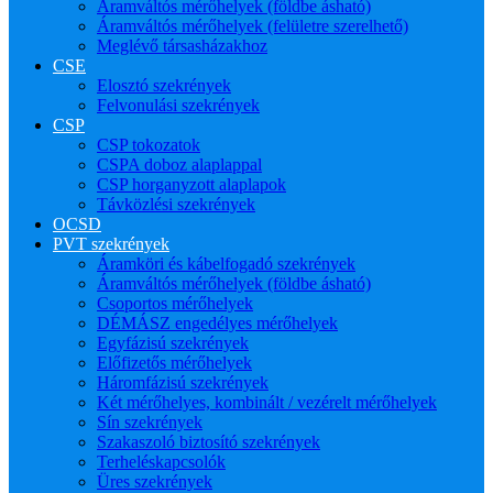
Áramváltós mérőhelyek (földbe ásható)
Áramváltós mérőhelyek (felületre szerelhető)
Meglévő társasházakhoz
CSE
Elosztó szekrények
Felvonulási szekrények
CSP
CSP tokozatok
CSPA doboz alaplappal
CSP horganyzott alaplapok
Távközlési szekrények
OCSD
PVT szekrények
Áramköri és kábelfogadó szekrények
Áramváltós mérőhelyek (földbe ásható)
Csoportos mérőhelyek
DÉMÁSZ engedélyes mérőhelyek
Egyfázisú szekrények
Előfizetős mérőhelyek
Háromfázisú szekrények
Két mérőhelyes, kombinált / vezérelt mérőhelyek
Sín szekrények
Szakaszoló biztosító szekrények
Terheléskapcsolók
Üres szekrények